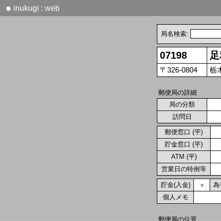
●
inukugi : web
局名検索:
07198
足
〒326-0804
栃
郵便局の詳細
局の分類
訪問日
郵便窓口 (平)
貯金窓口 (平)
ATM (平)
営業日の特例等
貯金(入金)
為
○
個人メモ
郵便局の位置