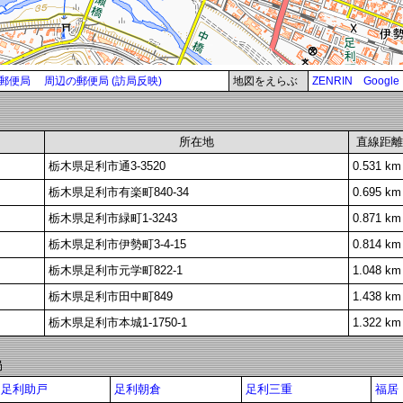
郵便局
周辺の郵便局 (訪局反映)
地図をえらぶ
ZENRIN
Google
所在地
直線距離
栃木県足利市通3-3520
0.531 km
栃木県足利市有楽町840-34
0.695 km
栃木県足利市緑町1-3243
0.871 km
栃木県足利市伊勢町3-4-15
0.814 km
栃木県足利市元学町822-1
1.048 km
栃木県足利市田中町849
1.438 km
栃木県足利市本城1-1750-1
1.322 km
局
足利助戸
足利朝倉
足利三重
福居