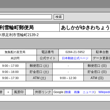
利雪輪町郵便局
あしかがゆきわちょう
木県足利市雪輪町2139-2
電話番号
駐車台数
無集配の直営局
0284-21-5952
公式サイト
データ更新
未訪問
日本郵政公式ページ
郵便窓口 (土)
郵便窓口 (日)
9:00～17:00
-
貯金窓口 (土)
貯金窓口 (日)
9:00～16:00
-
ATM (土)
ATM (日)
9:00～17:30
9:00～12:30
替
風景印
外部リンク
○
Google (
検索
画像
ニュース
)
Wikiped