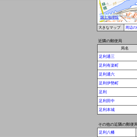
大きなマップ
周辺の
近隣の郵便局
局名
足利通三
足利有楽町
足利通六
足利伊勢町
足利
足利田中
足利本城
その他の近隣の郵便
足利八幡