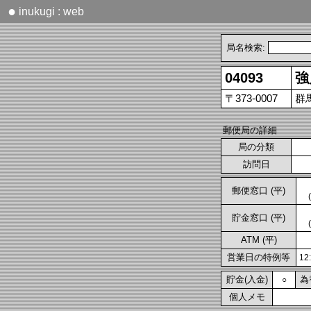
●
inukugi : web
局名検索:
04093
強
〒373-0007
群
郵便局の詳細
局の分類
訪問日
郵便窓口 (平)
貯金窓口 (平)
ATM (平)
営業日の特例等
1
貯金(入金)
為
○
個人メモ