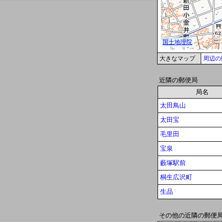
大きなマップ
周辺の
近隣の郵便局
局名
太田鳥山
太田宝
毛里田
宝泉
藪塚駅前
桐生広沢町
生品
その他の近隣の郵便