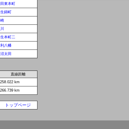
太田東本町
桐生錦町
木崎
韮川
桐生本町二
足利八幡
妻沼太田
直線距離
258.022 km
266.739 km
トップページ