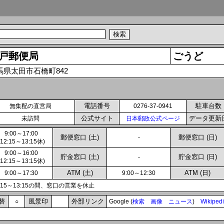
戸郵便局
ごうど
馬県太田市石橋町842
電話番号
駐車台数
無集配の直営局
0276-37-0941
公式サイト
データ更新
未訪問
日本郵政公式ページ
9:00～17:00
郵便窓口 (土)
郵便窓口 (日)
-
(12:15～13:15休)
9:00～16:00
貯金窓口 (土)
貯金窓口 (日)
-
(12:15～13:15休)
ATM (土)
ATM (日)
9:00～17:30
9:00～12:30
2:15～13:15の間、窓口の営業を休止
替
風景印
外部リンク
○
Google (
検索
画像
ニュース
)
Wikiped