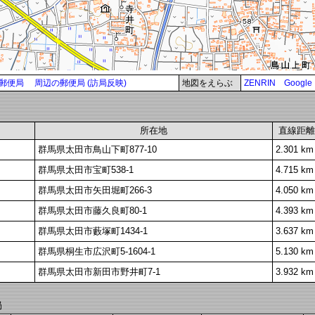
郵便局
周辺の郵便局 (訪局反映)
地図をえらぶ
ZENRIN
Google
所在地
直線距離
群馬県太田市鳥山下町877-10
2.301 km
群馬県太田市宝町538-1
4.715 km
群馬県太田市矢田堀町266-3
4.050 km
群馬県太田市藤久良町80-1
4.393 km
群馬県太田市藪塚町1434-1
3.637 km
群馬県桐生市広沢町5-1604-1
5.130 km
群馬県太田市新田市野井町7-1
3.932 km
局