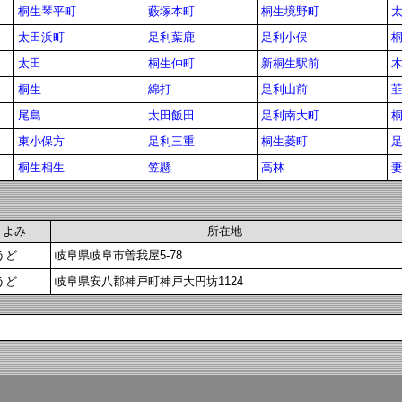
桐生琴平町
藪塚本町
桐生境野町
太田浜町
足利葉鹿
足利小俣
太田
桐生仲町
新桐生駅前
桐生
綿打
足利山前
尾島
太田飯田
足利南大町
東小保方
足利三重
桐生菱町
桐生相生
笠懸
高林
よみ
所在地
うど
岐阜県岐阜市曽我屋5-78
うど
岐阜県安八郡神戸町神戸大円坊1124