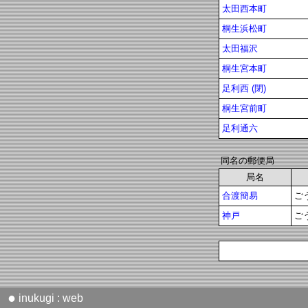
太田西本町
桐生浜松町
太田福沢
桐生宮本町
足利西 (閉)
桐生宮前町
足利通六
同名の郵便局
局名
合渡簡易
ご
神戸
ご
●
inukugi : web