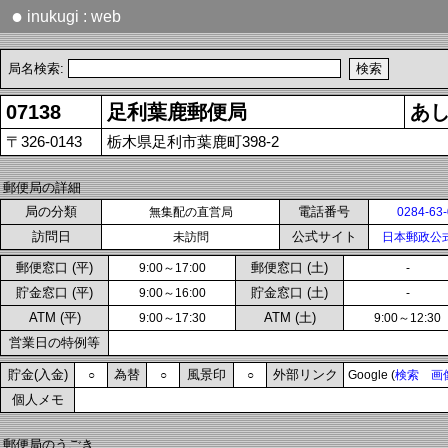
●
inukugi : web
局名検索:
07138
足利葉鹿郵便局
あ
〒326-0143
栃木県足利市葉鹿町398-2
郵便局の詳細
局の分類
電話番号
無集配の直営局
0284-63
訪問日
公式サイト
未訪問
日本郵政公
郵便窓口 (平)
郵便窓口 (土)
9:00～17:00
-
貯金窓口 (平)
貯金窓口 (土)
9:00～16:00
-
ATM (平)
ATM (土)
9:00～17:30
9:00～12:30
営業日の特例等
貯金(入金)
為替
風景印
外部リンク
○
○
○
Google (
検索
画
個人メモ
郵便局のうごき