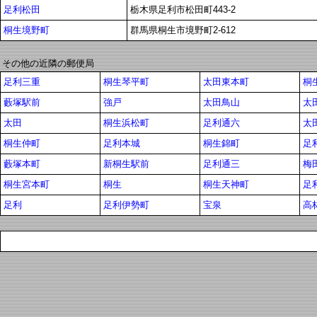
足利松田
栃木県足利市松田町443-2
桐生境野町
群馬県桐生市境野町2-612
その他の近隣の郵便局
足利三重
桐生琴平町
太田東本町
桐
藪塚駅前
強戸
太田鳥山
太
太田
桐生浜松町
足利通六
太
桐生仲町
足利本城
桐生錦町
足
藪塚本町
新桐生駅前
足利通三
梅
桐生宮本町
桐生
桐生天神町
足
足利
足利伊勢町
宝泉
高