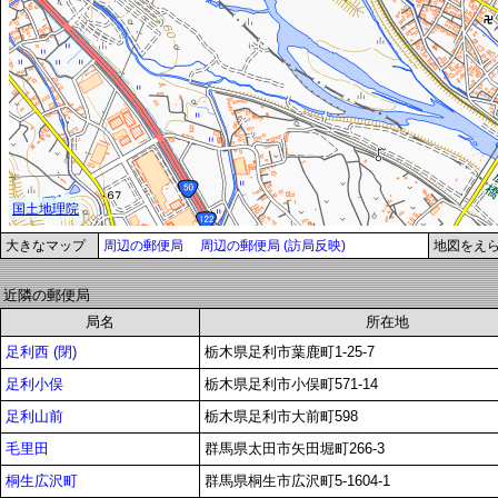
大きなマップ
周辺の郵便局
周辺の郵便局 (訪局反映)
地図をえ
近隣の郵便局
局名
所在地
足利西 (閉)
栃木県足利市葉鹿町1-25-7
足利小俣
栃木県足利市小俣町571-14
足利山前
栃木県足利市大前町598
毛里田
群馬県太田市矢田堀町266-3
桐生広沢町
群馬県桐生市広沢町5-1604-1