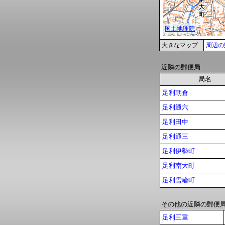
大きなマップ
周辺の
近隣の郵便局
局名
足利朝倉
足利通六
足利田中
足利通三
足利伊勢町
足利南大町
足利雪輪町
その他の近隣の郵便
足利三重