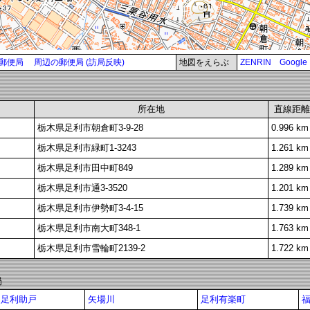
郵便局
周辺の郵便局 (訪局反映)
地図をえらぶ
ZENRIN
Google
所在地
直線距離
栃木県足利市朝倉町3-9-28
0.996 km
栃木県足利市緑町1-3243
1.261 km
栃木県足利市田中町849
1.289 km
栃木県足利市通3-3520
1.201 km
栃木県足利市伊勢町3-4-15
1.739 km
栃木県足利市南大町348-1
1.763 km
栃木県足利市雪輪町2139-2
1.722 km
局
足利助戸
矢場川
足利有楽町