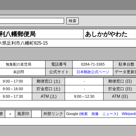
利八幡郵便局
あしかがやわた
木県足利市八幡町825-15
電話番号
駐車台数
無集配の直営局
0284-71-3365
公式サイト
データ更新
未訪問
日本郵政公式ページ
郵便窓口 (土)
郵便窓口 (日)
9:00～17:00
-
貯金窓口 (土)
貯金窓口 (日)
9:00～16:00
-
ATM (土)
ATM (日)
9:00～17:30
9:00～12:30
替
風景印
外部リンク
○
Google (
検索
画像
ニュース
)
Wikiped