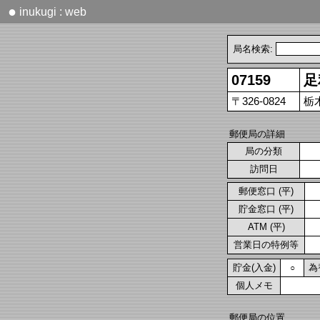
●
inukugi : web
局名検索:
07159
足
〒326-0824
栃
郵便局の詳細
局の分類
訪問日
郵便窓口 (平)
貯金窓口 (平)
ATM (平)
営業日の特例等
貯金(入金)
為
○
個人メモ
郵便局の位置