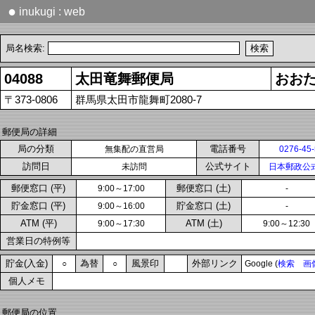
●
inukugi : web
局名検索:
04088
太田竜舞郵便局
おお
〒373-0806
群馬県太田市龍舞町2080-7
郵便局の詳細
局の分類
電話番号
無集配の直営局
0276-45
訪問日
公式サイト
未訪問
日本郵政公
郵便窓口 (平)
郵便窓口 (土)
9:00～17:00
-
貯金窓口 (平)
貯金窓口 (土)
9:00～16:00
-
ATM (平)
ATM (土)
9:00～17:30
9:00～12:30
営業日の特例等
貯金(入金)
為替
風景印
外部リンク
○
○
Google (
検索
画
個人メモ
郵便局の位置