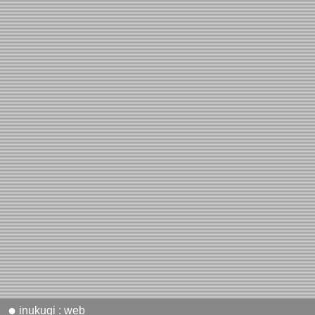
●
inukugi : web