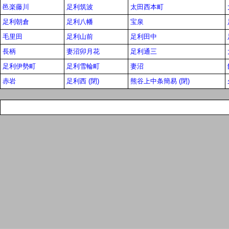
邑楽藤川
足利筑波
太田西本町
足利朝倉
足利八幡
宝泉
毛里田
足利山前
足利田中
長柄
妻沼卯月花
足利通三
足利伊勢町
足利雪輪町
妻沼
赤岩
足利西 (閉)
熊谷上中条簡易 (閉)