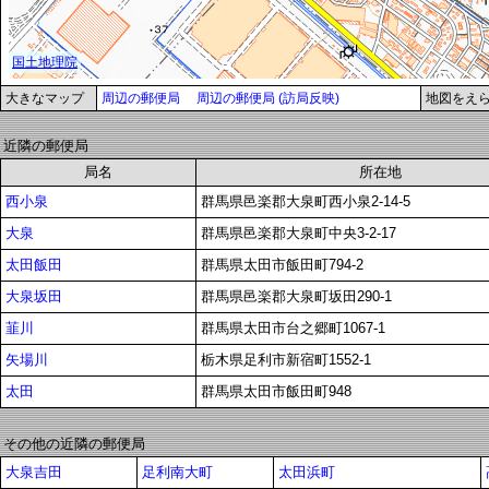
大きなマップ
周辺の郵便局
周辺の郵便局 (訪局反映)
地図をえ
近隣の郵便局
局名
所在地
西小泉
群馬県邑楽郡大泉町西小泉2-14-5
大泉
群馬県邑楽郡大泉町中央3-2-17
太田飯田
群馬県太田市飯田町794-2
大泉坂田
群馬県邑楽郡大泉町坂田290-1
韮川
群馬県太田市台之郷町1067-1
矢場川
栃木県足利市新宿町1552-1
太田
群馬県太田市飯田町948
その他の近隣の郵便局
大泉吉田
足利南大町
太田浜町