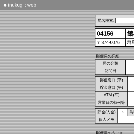
●
inukugi : web
局名検索:
04156
館
〒374-0076
群
郵便局の詳細
局の分類
訪問日
郵便窓口 (平)
貯金窓口 (平)
ATM (平)
営業日の特例等
貯金(入金)
為
○
個人メモ
郵便局のうごき