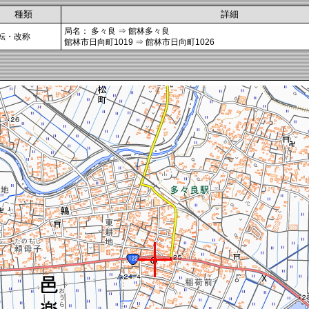
種類
詳細
局名： 多々良 ⇒ 館林多々良
転・改称
館林市日向町1019 ⇒ 館林市日向町1026