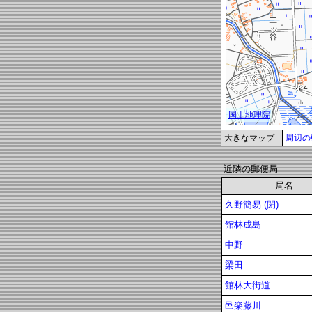
大きなマップ
周辺の
近隣の郵便局
局名
久野簡易 (閉)
館林成島
中野
梁田
館林大街道
邑楽藤川