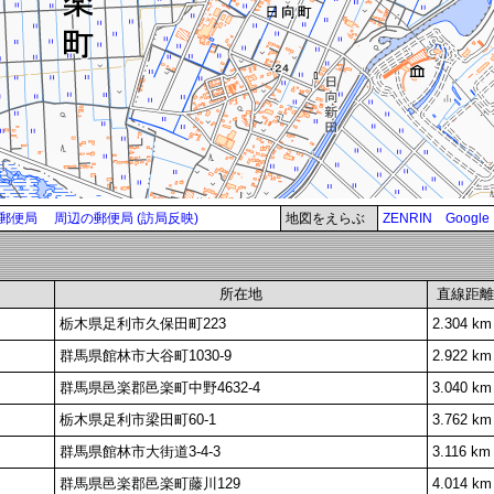
郵便局
周辺の郵便局 (訪局反映)
地図をえらぶ
ZENRIN
Google
所在地
直線距離
栃木県足利市久保田町223
2.304 km
群馬県館林市大谷町1030-9
2.922 km
群馬県邑楽郡邑楽町中野4632-4
3.040 km
栃木県足利市梁田町60-1
3.762 km
群馬県館林市大街道3-4-3
3.116 km
群馬県邑楽郡邑楽町藤川129
4.014 km