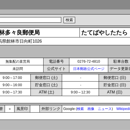
林多々良郵便局
たてばやしたたら
馬県館林市日向町1026
電話番号
駐車台数
無集配の直営局
0276-72-4810
公式サイト
データ更新
未訪問
日本郵政公式ページ
郵便窓口 (土)
郵便窓口 (日)
9:00～17:00
-
貯金窓口 (土)
貯金窓口 (日)
9:00～16:00
-
ATM (土)
ATM (日)
9:00～17:30
9:00～12:30
替
風景印
外部リンク
○
Google (
検索
画像
ニュース
)
Wikiped