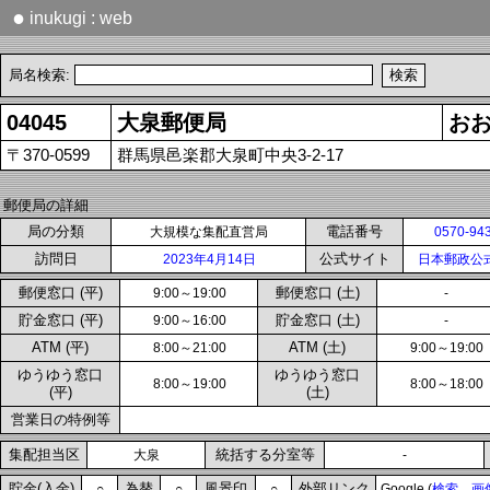
●
inukugi : web
局名検索:
04045
大泉郵便局
お
〒370-0599
群馬県邑楽郡大泉町中央3-2-17
郵便局の詳細
局の分類
電話番号
大規模な集配直営局
0570-94
訪問日
公式サイト
2023年4月14日
日本郵政公
郵便窓口 (平)
郵便窓口 (土)
9:00～19:00
-
貯金窓口 (平)
貯金窓口 (土)
9:00～16:00
-
ATM (平)
ATM (土)
8:00～21:00
9:00～19:00
ゆうゆう窓口
ゆうゆう窓口
8:00～19:00
8:00～18:00
(平)
(土)
営業日の特例等
集配担当区
統括する分室等
大泉
-
貯金(入金)
為替
風景印
外部リンク
○
○
○
Google (
検索
画