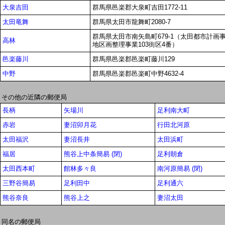
大泉吉田
群馬県邑楽郡大泉町吉田1772-11
太田竜舞
群馬県太田市龍舞町2080-7
群馬県太田市南矢島町679-1（太田都市計画
高林
地区画整理事業103街区4番）
邑楽藤川
群馬県邑楽郡邑楽町藤川129
中野
群馬県邑楽郡邑楽町中野4632-4
その他の近隣の郵便局
長柄
矢場川
足利南大町
赤岩
妻沼卯月花
行田北河原
太田福沢
妻沼長井
太田浜町
福居
熊谷上中条簡易 (閉)
足利朝倉
太田西本町
館林多々良
南河原簡易 (閉)
三野谷簡易
足利田中
足利通六
熊谷奈良
熊谷上之
妻沼太田
同名の郵便局