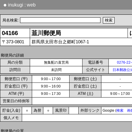
●
inukugi : web
局名検索:
04166
韮川郵便局
〒373-0801
群馬県太田市台之郷町1067-1
郵便局の詳細
局の分類
電話番号
無集配の直営局
0276-22
訪問日
公式サイト
未訪問
日本郵政公
郵便窓口 (平)
郵便窓口 (土)
9:00～17:00
-
貯金窓口 (平)
貯金窓口 (土)
9:00～16:00
-
ATM (平)
ATM (土)
9:00～17:30
9:00～17:00
営業日の特例等
貯金(入金)
為替
風景印
外部リンク
○
○
Google (
検索
画
個人メモ
郵便局の位置