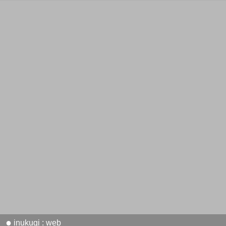
●
inukugi : web