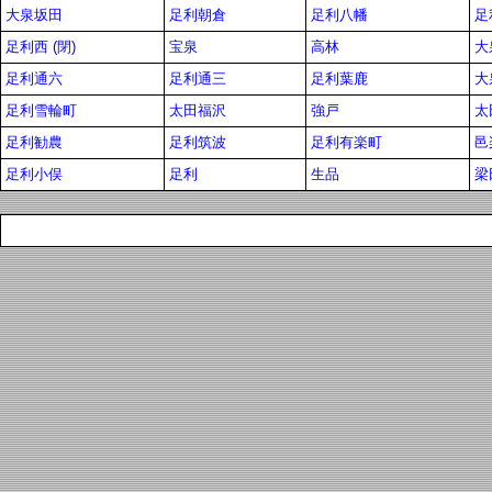
大泉坂田
足利朝倉
足利八幡
足
足利西 (閉)
宝泉
高林
大
足利通六
足利通三
足利葉鹿
大
足利雪輪町
太田福沢
強戸
太
足利勧農
足利筑波
足利有楽町
邑
足利小俣
足利
生品
梁