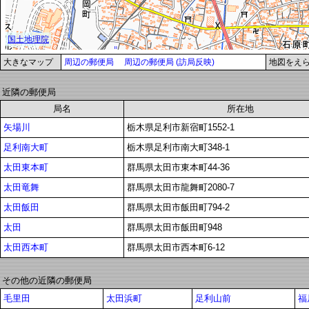
大きなマップ
周辺の郵便局
周辺の郵便局 (訪局反映)
地図をえ
近隣の郵便局
局名
所在地
矢場川
栃木県足利市新宿町1552-1
足利南大町
栃木県足利市南大町348-1
太田東本町
群馬県太田市東本町44-36
太田竜舞
群馬県太田市龍舞町2080-7
太田飯田
群馬県太田市飯田町794-2
太田
群馬県太田市飯田町948
太田西本町
群馬県太田市西本町6-12
その他の近隣の郵便局
毛里田
太田浜町
足利山前
福