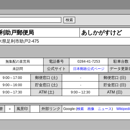
利助戸郵便局
あしかがすけど
木県足利市助戸2-475
電話番号
駐車台数
無集配の直営局
0284-41-7253
公式サイト
データ更新
未訪問
日本郵政公式ページ
郵便窓口 (土)
郵便窓口 (日)
9:00～17:00
-
貯金窓口 (土)
貯金窓口 (日)
9:00～16:00
-
ATM (土)
ATM (日)
9:00～17:30
9:00～12:30
替
風景印
外部リンク
○
Google (
検索
画像
ニュース
)
Wikiped