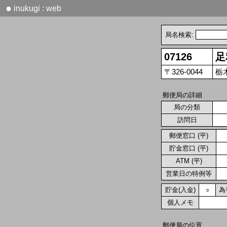
●
inukugi : web
局名検索:
07126
足
〒326-0044
栃
郵便局の詳細
局の分類
訪問日
郵便窓口 (平)
貯金窓口 (平)
ATM (平)
営業日の特例等
貯金(入金)
為
○
個人メモ
郵便局の位置