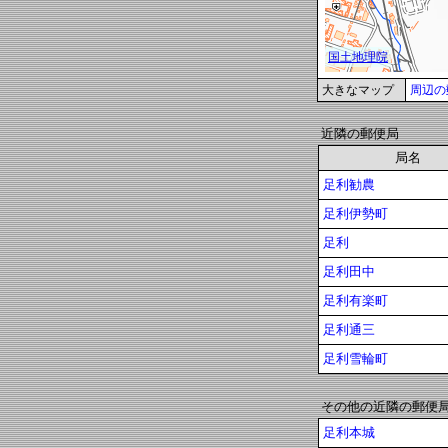
大きなマップ
周辺の
近隣の郵便局
局名
足利勧農
足利伊勢町
足利
足利田中
足利有楽町
足利通三
足利雪輪町
その他の近隣の郵便
足利本城