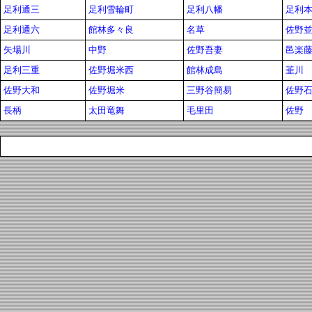
足利通三
足利雪輪町
足利八幡
足利
足利通六
館林多々良
名草
佐野
矢場川
中野
佐野吾妻
邑楽
足利三重
佐野堀米西
館林成島
韮川
佐野大和
佐野堀米
三野谷簡易
佐野
長柄
太田竜舞
毛里田
佐野