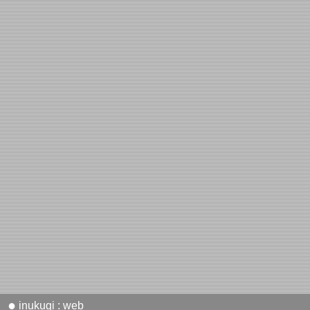
●
inukugi : web