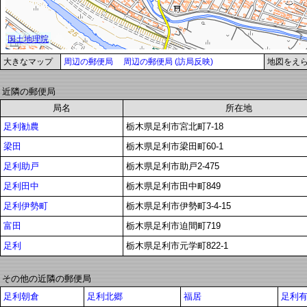
大きなマップ
周辺の郵便局
周辺の郵便局 (訪局反映)
地図をえ
近隣の郵便局
局名
所在地
足利勧農
栃木県足利市宮北町7-18
梁田
栃木県足利市梁田町60-1
足利助戸
栃木県足利市助戸2-475
足利田中
栃木県足利市田中町849
足利伊勢町
栃木県足利市伊勢町3-4-15
富田
栃木県足利市迫間町719
足利
栃木県足利市元学町822-1
その他の近隣の郵便局
足利朝倉
足利北郷
福居
足利