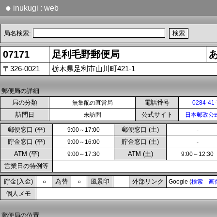
●
inukugi : web
局名検索:
07171
足利毛野郵便局
〒326-0021
栃木県足利市山川町421-1
郵便局の詳細
局の分類
電話番号
無集配の直営局
0284-41
訪問日
公式サイト
未訪問
日本郵政公
郵便窓口 (平)
郵便窓口 (土)
9:00～17:00
-
貯金窓口 (平)
貯金窓口 (土)
9:00～16:00
-
ATM (平)
ATM (土)
9:00～17:30
9:00～12:30
営業日の特例等
貯金(入金)
為替
風景印
外部リンク
○
○
Google (
検索
画
個人メモ
郵便局の位置