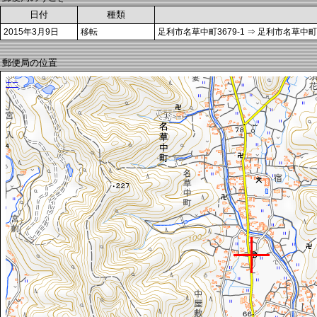
日付
種類
2015年3月9日
移転
足利市名草中町3679-1 ⇒ 足利市名草中町3
郵便局の位置