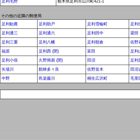
足利毛野
栃木県足利市山川町421-1
その他の近隣の郵便局
足利勧農
足利助戸
足利雪輪町
足利
足利通三
足利通六
足利田中
梁田
足利三重
足利八幡
足利朝倉
佐野
福居
足利西 (閉)
富田
足利
足利小俣
久野簡易 (閉)
田沼
足利
矢場川
館林多々良
佐野並木
田沼
中野
邑楽藤川
桐生広沢町
毛里