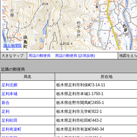
大きなマップ
周辺の郵便局
周辺の郵便局 (訪局反映)
地図をえ
近隣の郵便局
局名
所在地
足利北郷
栃木県足利市利保町3-14-11
足利本城
栃木県足利市本城1-1750-1
新合
栃木県佐野市閑馬町2455-1
足利
栃木県足利市元学町822-1
足利松田
栃木県足利市松田町443-2
足利有楽町
栃木県足利市有楽町840-34