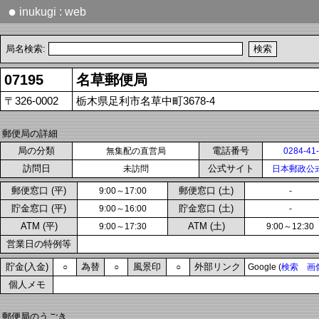
●
inukugi : web
局名検索:
07195
名草郵便局
〒326-0002
栃木県足利市名草中町3678-4
郵便局の詳細
局の分類
電話番号
無集配の直営局
0284-41
訪問日
公式サイト
未訪問
日本郵政公
郵便窓口 (平)
郵便窓口 (土)
9:00～17:00
-
貯金窓口 (平)
貯金窓口 (土)
9:00～16:00
-
ATM (平)
ATM (土)
9:00～17:30
9:00～12:30
営業日の特例等
貯金(入金)
為替
風景印
外部リンク
○
○
○
Google (
検索
画
個人メモ
郵便局のうごき