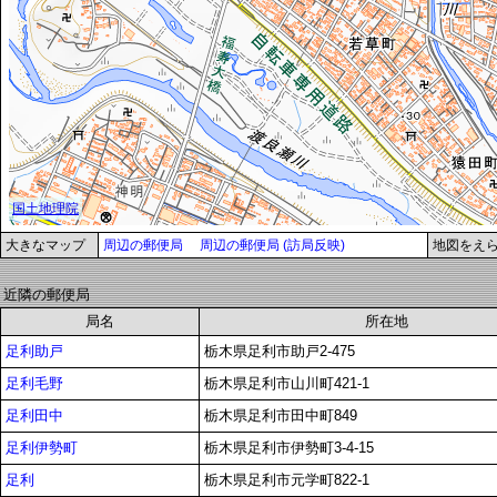
大きなマップ
周辺の郵便局
周辺の郵便局 (訪局反映)
地図をえ
近隣の郵便局
局名
所在地
足利助戸
栃木県足利市助戸2-475
足利毛野
栃木県足利市山川町421-1
足利田中
栃木県足利市田中町849
足利伊勢町
栃木県足利市伊勢町3-4-15
足利
栃木県足利市元学町822-1