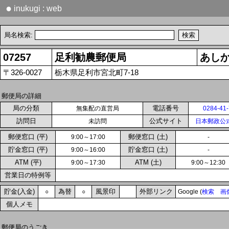
●
inukugi : web
局名検索:
07257
足利勧農郵便局
あし
〒326-0027
栃木県足利市宮北町7-18
郵便局の詳細
局の分類
電話番号
無集配の直営局
0284-41
訪問日
公式サイト
未訪問
日本郵政公
郵便窓口 (平)
郵便窓口 (土)
9:00～17:00
-
貯金窓口 (平)
貯金窓口 (土)
9:00～16:00
-
ATM (平)
ATM (土)
9:00～17:30
9:00～12:30
営業日の特例等
貯金(入金)
為替
風景印
外部リンク
○
○
Google (
検索
画
個人メモ
郵便局のうごき