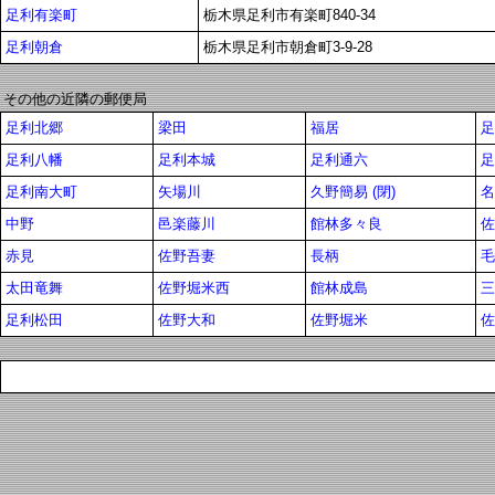
足利有楽町
栃木県足利市有楽町840-34
足利朝倉
栃木県足利市朝倉町3-9-28
その他の近隣の郵便局
足利北郷
梁田
福居
足
足利八幡
足利本城
足利通六
足
足利南大町
矢場川
久野簡易 (閉)
名
中野
邑楽藤川
館林多々良
佐
赤見
佐野吾妻
長柄
毛
太田竜舞
佐野堀米西
館林成島
三
足利松田
佐野大和
佐野堀米
佐