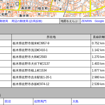
郵便局
周辺の郵便局 (訪局反映)
地図をえらぶ
ZENRIN
Google
所在地
直線距離
栃木県佐野市堀米町3957-9
0.752 km
栃木県佐野市浅沼町410-1
1.142 km
栃木県佐野市大和町2593
1.270 km
栃木県佐野市犬伏下町2137
1.403 km
栃木県佐野市植上町1534
1.877 km
栃木県佐野市吉水駅前1-20-1
2.980 km
栃木県佐野市赤坂町974-12
2.539 km
局
田沼
佐野馬門
大島