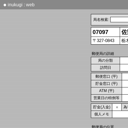
●
inukugi : web
局名検索:
07097
佐
〒327-0843
栃
郵便局の詳細
局の分類
訪問日
郵便窓口 (平)
貯金窓口 (平)
ATM (平)
営業日の特例等
貯金(入金)
為
○
個人メモ
郵便局の位置