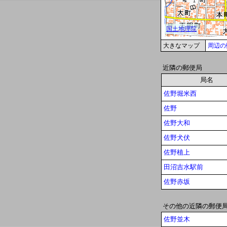
大きなマップ
周辺の
近隣の郵便局
局名
佐野堀米西
佐野
佐野大和
佐野犬伏
佐野植上
田沼吉水駅前
佐野赤坂
その他の近隣の郵便
佐野並木