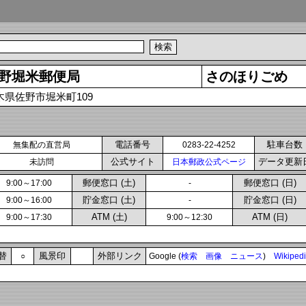
野堀米郵便局
さのほりごめ
木県佐野市堀米町109
電話番号
駐車台数
無集配の直営局
0283-22-4252
公式サイト
データ更新
未訪問
日本郵政公式ページ
郵便窓口 (土)
郵便窓口 (日)
9:00～17:00
-
貯金窓口 (土)
貯金窓口 (日)
9:00～16:00
-
ATM (土)
ATM (日)
9:00～17:30
9:00～12:30
替
風景印
外部リンク
○
Google (
検索
画像
ニュース
)
Wikiped