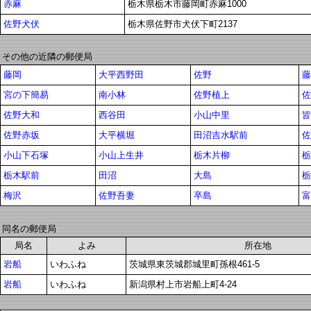
赤麻
栃木県栃木市藤岡町赤麻1000
佐野犬伏
栃木県佐野市犬伏下町2137
その他の近隣の郵便局
藤岡
大平西野田
佐野
藤
宮の下簡易
南小林
佐野植上
佐
佐野大和
西谷田
小山中里
皆
佐野赤坂
大平横堀
田沼吉水駅前
佐
小山下石塚
小山上生井
栃木片柳
栃
栃木駅前
田沼
大島
栃
梅沢
佐野吾妻
卒島
富
同名の郵便局
局名
よみ
所在地
岩船
いわふね
茨城県東茨城郡城里町孫根461-5
岩船
いわふね
新潟県村上市岩船上町4-24