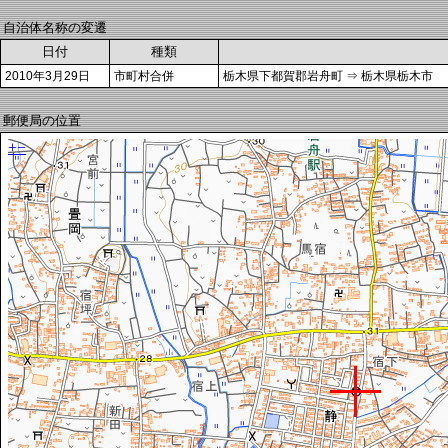
自治体名称の変遷
日付
種類
2010年3月29日
市町村合併
栃木県下都賀郡岩舟町 ⇒ 栃木県栃木市
郵便局の位置