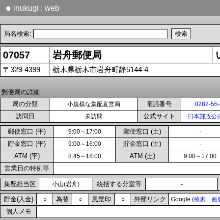
●
inukugi : web
局名検索:
07057
岩舟郵便局
〒329-4399
栃木県栃木市岩舟町静5144-4
郵便局の詳細
局の分類
電話番号
小規模な集配直営局
0282-55
訪問日
公式サイト
未訪問
日本郵政公
郵便窓口 (平)
郵便窓口 (土)
9:00～17:00
-
貯金窓口 (平)
貯金窓口 (土)
9:00～16:00
-
ATM (平)
ATM (土)
8:45～18:00
9:00～17:00
営業日の特例等
集配担当区
統括する分室等
小山(岩舟)
-
貯金(入金)
為替
風景印
外部リンク
○
○
○
Google (
検索
画
個人メモ