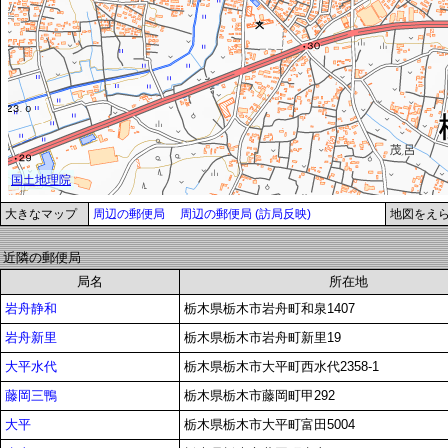
大きなマップ
周辺の郵便局
周辺の郵便局 (訪局反映)
地図をえ
近隣の郵便局
局名
所在地
岩舟静和
栃木県栃木市岩舟町和泉1407
岩舟新里
栃木県栃木市岩舟町新里19
大平水代
栃木県栃木市大平町西水代2358-1
藤岡三鴨
栃木県栃木市藤岡町甲292
大平
栃木県栃木市大平町富田5004