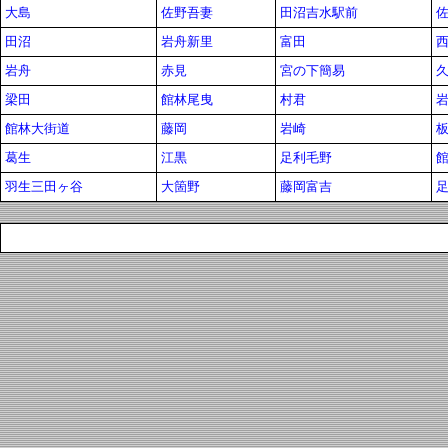
大島
佐野吾妻
田沼吉水駅前
田沼
岩舟新里
富田
岩舟
赤見
宮の下簡易
久
梁田
館林尾曳
村君
館林大街道
藤岡
岩崎
葛生
江黒
足利毛野
羽生三田ヶ谷
大箇野
藤岡富吉