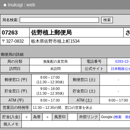
●
inukugi : web
局名検索:
07263
佐野植上郵便局
〒327-0832
栃木県佐野市植上町1534
郵便局の詳細
局の分類
電話番号
無集配の直営局
0283-22
訪問日
公式サイト
未訪問
日本郵政公
9:00～17:00
郵便窓口 (平)
郵便窓口 (土)
-
(11:30～12:30休)
9:00～16:00
貯金窓口 (平)
貯金窓口 (土)
-
(11:30～12:30休)
ATM (平)
ATM (土)
9:00～17:30
9:00～17:00
営業日の特例等
11:30～12:30の間、窓口の営業を休止
貯金(入金)
為替
風景印
外部リンク
○
○
Google (
検索
画
個人メモ