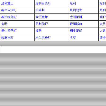
足利通三
足利有楽町
足利
足利
桐生広沢町
矢場川
足利朝倉
足利
桐生境野町
太田竜舞
太田飯田
強戸
太田
足利助戸
藪塚駅前
太田
桐生琴平町
福居
桐生菱町
大泉
藪塚本町
桐生浜松町
名草
西小