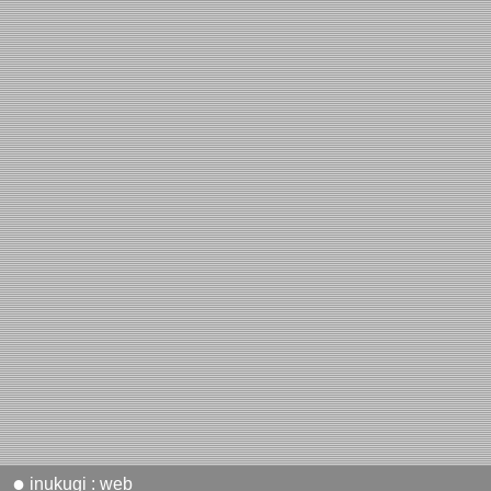
●
inukugi : web