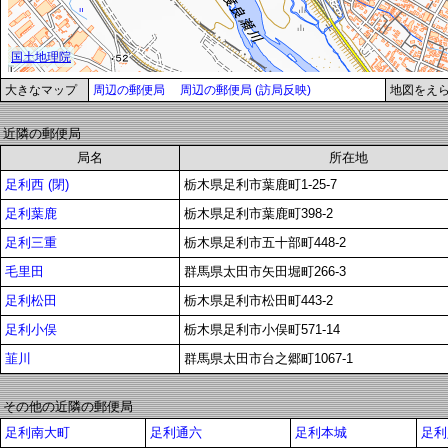
大きなマップ
周辺の郵便局
周辺の郵便局 (訪局反映)
地図をえ
近隣の郵便局
局名
所在地
足利西 (閉)
栃木県足利市葉鹿町1-25-7
足利葉鹿
栃木県足利市葉鹿町398-2
足利三重
栃木県足利市五十部町448-2
毛里田
群馬県太田市矢田堀町266-3
足利松田
栃木県足利市松田町443-2
足利小俣
栃木県足利市小俣町571-14
韮川
群馬県太田市台之郷町1067-1
その他の近隣の郵便局
足利南大町
足利通六
足利本城
足利