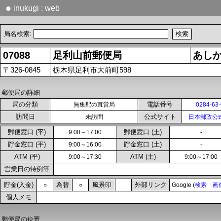
●
inukugi : web
局名検索:
07088
足利山前郵便局
あし
〒326-0845
栃木県足利市大前町598
郵便局の詳細
局の分類
電話番号
無集配の直営局
0284-63
訪問日
公式サイト
未訪問
日本郵政公
郵便窓口 (平)
郵便窓口 (土)
9:00～17:00
-
貯金窓口 (平)
貯金窓口 (土)
9:00～16:00
-
ATM (平)
ATM (土)
9:00～17:30
9:00～17:00
営業日の特例等
貯金(入金)
為替
風景印
外部リンク
○
○
Google (
検索
画
個人メモ
郵便局の位置