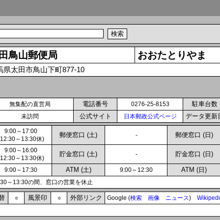
田鳥山郵便局
おおたとりやま
馬県太田市鳥山下町877-10
電話番号
駐車台数
無集配の直営局
0276-25-8153
公式サイト
データ更新
未訪問
日本郵政公式ページ
9:00～17:00
郵便窓口 (土)
郵便窓口 (日)
-
(12:30～13:30休)
9:00～16:00
貯金窓口 (土)
貯金窓口 (日)
-
(12:30～13:30休)
ATM (土)
ATM (日)
9:00～17:30
9:00～12:30
2:30～13:30の間、窓口の営業を休止
替
風景印
外部リンク
○
○
Google (
検索
画像
ニュース
)
Wikiped