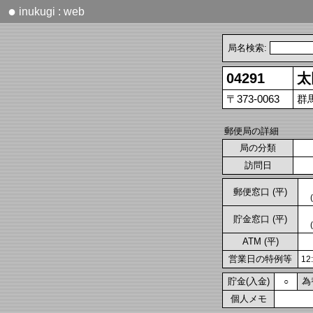
●
inukugi : web
局名検索:
04291
太
〒373-0063
群
郵便局の詳細
局の分類
訪問日
郵便窓口 (平)
貯金窓口 (平)
ATM (平)
営業日の特例等
1
貯金(入金)
為
○
個人メモ