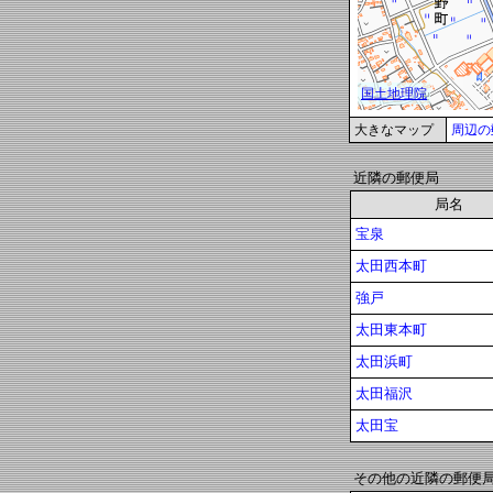
大きなマップ
周辺の
近隣の郵便局
局名
宝泉
太田西本町
強戸
太田東本町
太田浜町
太田福沢
太田宝
その他の近隣の郵便