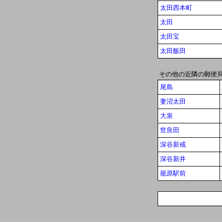
太田西本町
太田
太田宝
太田飯田
その他の近隣の郵便
尾島
妻沼太田
大泉
世良田
深谷新戒
深谷新井
籠原駅前