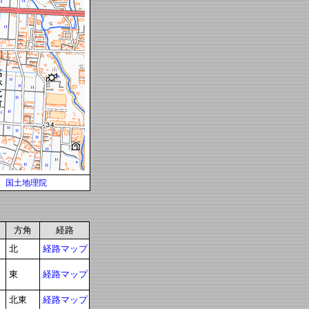
国土地理院
方角
経路
北
経路マップ
東
経路マップ
北東
経路マップ