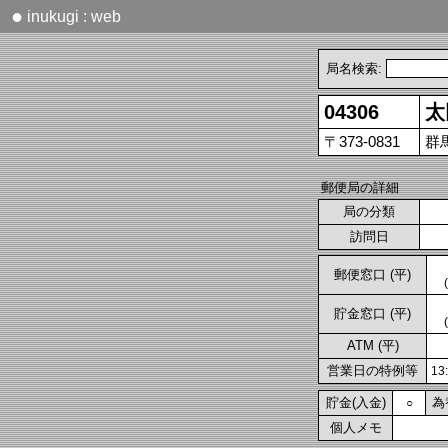
●
inukugi : web
局名検索:
04306
太
〒373-0831
群
郵便局の詳細
局の分類
訪問日
郵便窓口 (平)
貯金窓口 (平)
ATM (平)
営業日の特例等
1
貯金(入金)
為
○
個人メモ