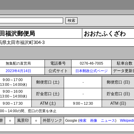
田福沢郵便局
おおたふくざわ
馬県太田市福沢町304-3
電話番号
駐車台数
無集配の直営局
0276-46-7005
公式サイト
データ更新
2023年4月14日
日本郵政公式ページ
9:00～17:00
郵便窓口 (土)
郵便窓口 (日)
-
(13:00～14:00休)
9:00～16:00
貯金窓口 (土)
貯金窓口 (日)
-
(13:00～14:00休)
ATM (土)
ATM (日)
9:00～17:30
9:00～12:30
3:00～14:00の間、窓口の営業を休止
替
風景印
外部リンク
○
○
Google (
検索
画像
ニュース
)
Wikiped