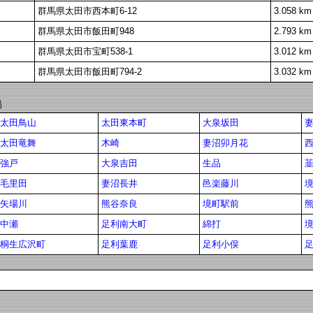
群馬県太田市西本町6-12
3.058 km
群馬県太田市飯田町948
2.793 km
群馬県太田市宝町538-1
3.012 km
群馬県太田市飯田町794-2
3.032 km
局
太田鳥山
太田東本町
大泉坂田
太田竜舞
木崎
妻沼卯月花
強戸
大泉吉田
生品
毛里田
妻沼長井
邑楽藤川
矢場川
熊谷奈良
境町駅前
中瀬
足利南大町
綿打
桐生広沢町
足利葉鹿
足利小俣