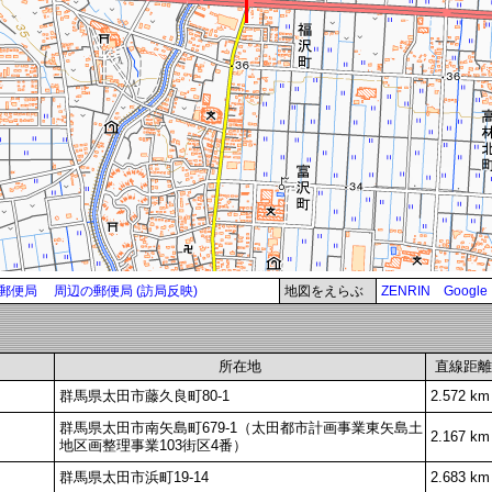
郵便局
周辺の郵便局 (訪局反映)
地図をえらぶ
ZENRIN
Google
所在地
直線距離
群馬県太田市藤久良町80-1
2.572 km
群馬県太田市南矢島町679-1（太田都市計画事業東矢島土
2.167 km
地区画整理事業103街区4番）
群馬県太田市浜町19-14
2.683 km