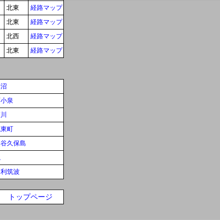
北東
経路マップ
北東
経路マップ
北西
経路マップ
北東
経路マップ
妻沼
西小泉
韮川
境東町
熊谷久保島
境
足利筑波
トップページ