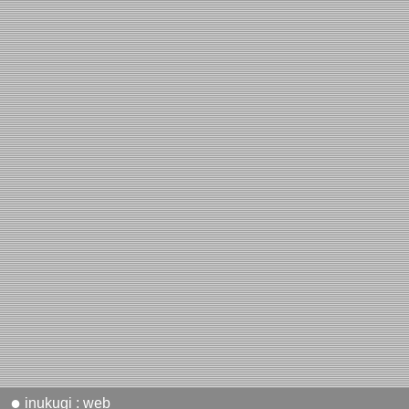
●
inukugi : web