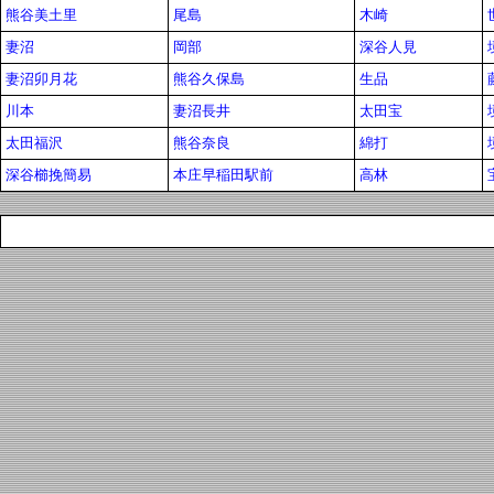
熊谷美土里
尾島
木崎
妻沼
岡部
深谷人見
妻沼卯月花
熊谷久保島
生品
川本
妻沼長井
太田宝
太田福沢
熊谷奈良
綿打
深谷櫛挽簡易
本庄早稲田駅前
高林