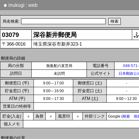
●
inukugi : web
局名検索:
03079
深谷新井郵便局
〒366-0016
埼玉県深谷市新井323-1
郵便局の詳細
局の分類
電話番号
無集配の直営局
048-571
訪問日
公式サイト
未訪問
日本郵政公
郵便窓口 (平)
郵便窓口 (土)
9:00～17:00
-
貯金窓口 (平)
貯金窓口 (土)
9:00～16:00
-
ATM (平)
ATM (土)
9:00～17:30
9:00～12:30
営業日の特例等
貯金(入金)
為替
風景印
外部リンク
○
○
○
Google (
検索
画
個人メモ
郵便局の位置