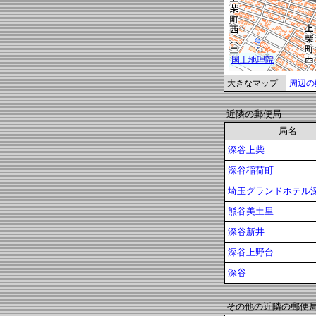
大きなマップ
周辺の
近隣の郵便局
局名
深谷上柴
深谷稲荷町
埼玉グランドホテル
熊谷美土里
深谷新井
深谷上野台
深谷
その他の近隣の郵便