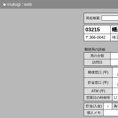
●
inukugi : web
局名検索:
03215
幡
〒366-0042
埼
郵便局の詳細
局の分類
訪問日
郵便窓口 (平)
貯金窓口 (平)
ATM (平)
営業日の特例等
1
貯金(入金)
為
○
個人メモ