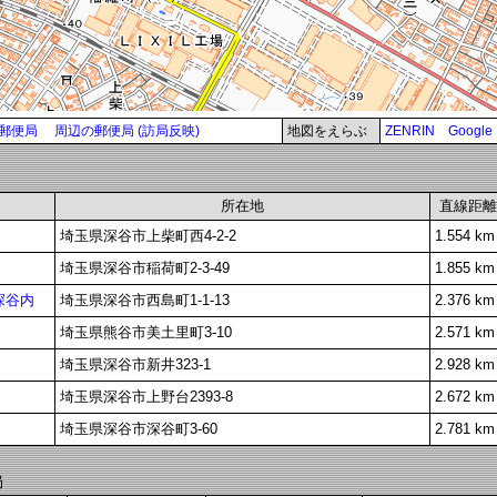
郵便局
周辺の郵便局 (訪局反映)
地図をえらぶ
ZENRIN
Google
所在地
直線距離
埼玉県深谷市上柴町西4-2-2
1.554 km
埼玉県深谷市稲荷町2-3-49
1.855 km
深谷内
埼玉県深谷市西島町1-1-13
2.376 km
埼玉県熊谷市美土里町3-10
2.571 km
埼玉県深谷市新井323-1
2.928 km
埼玉県深谷市上野台2393-8
2.672 km
埼玉県深谷市深谷町3-60
2.781 km
局