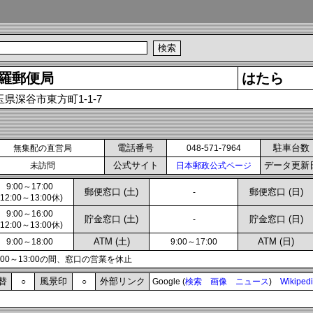
羅郵便局
はたら
玉県深谷市東方町1-1-7
電話番号
駐車台数
無集配の直営局
048-571-7964
公式サイト
データ更新
未訪問
日本郵政公式ページ
9:00～17:00
郵便窓口 (土)
郵便窓口 (日)
-
(12:00～13:00休)
9:00～16:00
貯金窓口 (土)
貯金窓口 (日)
-
(12:00～13:00休)
ATM (土)
ATM (日)
9:00～18:00
9:00～17:00
2:00～13:00の間、窓口の営業を休止
替
風景印
外部リンク
○
○
Google (
検索
画像
ニュース
)
Wikiped