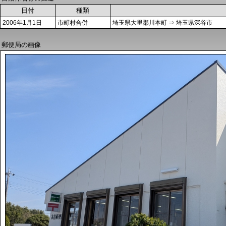
日付
種類
2006年1月1日
市町村合併
埼玉県大里郡川本町 ⇒ 埼玉県深谷市
郵便局の画像