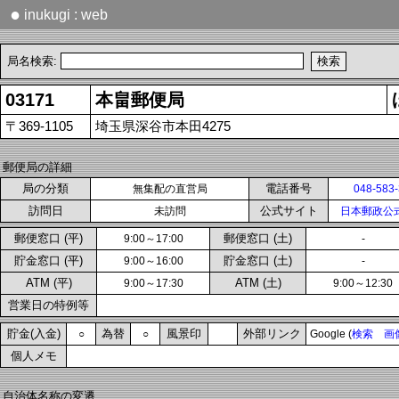
●
inukugi : web
局名検索:
03171
本畠郵便局
〒369-1105
埼玉県深谷市本田4275
郵便局の詳細
局の分類
電話番号
無集配の直営局
048-583
訪問日
公式サイト
未訪問
日本郵政公
郵便窓口 (平)
郵便窓口 (土)
9:00～17:00
-
貯金窓口 (平)
貯金窓口 (土)
9:00～16:00
-
ATM (平)
ATM (土)
9:00～17:30
9:00～12:30
営業日の特例等
貯金(入金)
為替
風景印
外部リンク
○
○
Google (
検索
画
個人メモ
自治体名称の変遷