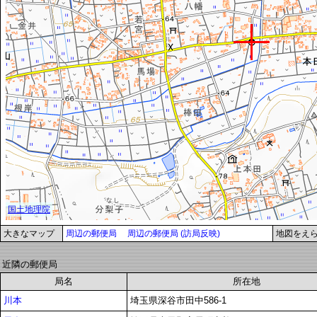
大きなマップ
周辺の郵便局
周辺の郵便局 (訪局反映)
地図をえ
近隣の郵便局
局名
所在地
川本
埼玉県深谷市田中586-1