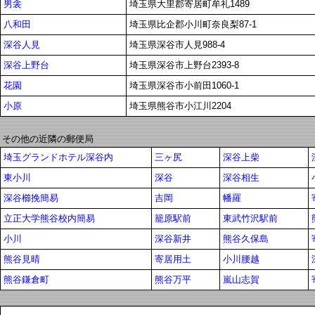
男衾
埼玉県大里郡寄居町牟礼1489
八和田
埼玉県比企郡小川町奈良梨87-1
深谷人見
埼玉県深谷市人見988-4
深谷上野台
埼玉県深谷市上野台2393-8
花園
埼玉県深谷市小前田1060-1
小原
埼玉県熊谷市小江川2204
その他の近隣の郵便局
埼玉グランドホテル深谷内
三ヶ尻
深谷上柴
東小川
深谷
深谷相生
深谷櫛挽簡易
吉岡
幡羅
立正大学熊谷校内簡易
籠原駅前
東武竹沢駅前
小川
深谷新井
熊谷久保島
熊谷見晴
寄居用土
小川腰越
熊谷鎌倉町
熊谷万平
嵐山志賀