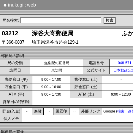
●
inukugi : web
局名検索:
03212
深谷大寄郵便局
ふ
〒366-0837
埼玉県深谷市起会129-1
郵便局の詳細
局の分類
電話番号
無集配の直営局
048-571
訪問日
公式サイト
未訪問
日本郵政公
郵便窓口 (平)
郵便窓口 (土)
9:00～17:00
-
貯金窓口 (平)
貯金窓口 (土)
9:00～16:00
-
ATM (平)
ATM (土)
9:00～17:30
9:00～12:30
営業日の特例等
貯金(入金)
為替
風景印
外部リンク
○
○
○
Google (
検索
画
個人メモ
郵便局の画像