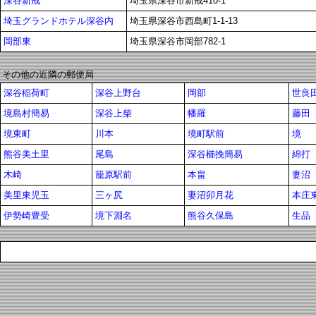
深谷新戒
埼玉県深谷市新戒410-1
埼玉グランドホテル深谷内
埼玉県深谷市西島町1-1-13
岡部東
埼玉県深谷市岡部782-1
その他の近隣の郵便局
深谷稲荷町
深谷上野台
岡部
世良
境島村簡易
深谷上柴
幡羅
藤田
境東町
川本
境町駅前
境
熊谷美土里
尾島
深谷櫛挽簡易
綿打
木崎
籠原駅前
本畠
妻沼
美里東児玉
三ヶ尻
妻沼卯月花
本庄
伊勢崎豊受
境下淵名
熊谷久保島
生品