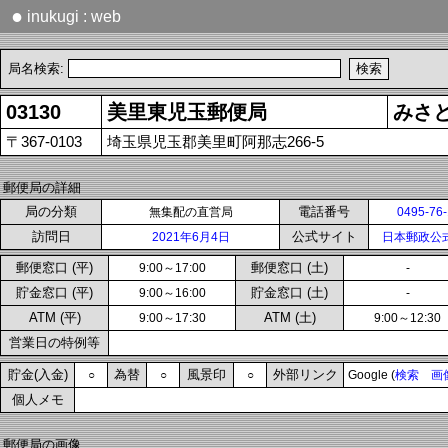
●
inukugi : web
局名検索:
03130
美里東児玉郵便局
みさ
〒367-0103
埼玉県児玉郡美里町阿那志266-5
郵便局の詳細
局の分類
電話番号
無集配の直営局
0495-76
訪問日
公式サイト
2021年6月4日
日本郵政公
郵便窓口 (平)
郵便窓口 (土)
9:00～17:00
-
貯金窓口 (平)
貯金窓口 (土)
9:00～16:00
-
ATM (平)
ATM (土)
9:00～17:30
9:00～12:30
営業日の特例等
貯金(入金)
為替
風景印
外部リンク
○
○
○
Google (
検索
画
個人メモ
郵便局の画像