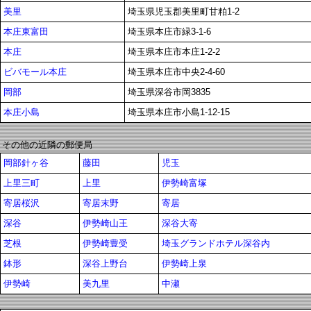
美里
埼玉県児玉郡美里町甘粕1-2
本庄東富田
埼玉県本庄市緑3-1-6
本庄
埼玉県本庄市本庄1-2-2
ビバモール本庄
埼玉県本庄市中央2-4-60
岡部
埼玉県深谷市岡3835
本庄小島
埼玉県本庄市小島1-12-15
その他の近隣の郵便局
岡部針ヶ谷
藤田
児玉
上里三町
上里
伊勢崎富塚
寄居桜沢
寄居末野
寄居
深谷
伊勢崎山王
深谷大寄
芝根
伊勢崎豊受
埼玉グランドホテル深谷内
鉢形
深谷上野台
伊勢崎上泉
伊勢崎
美九里
中瀬