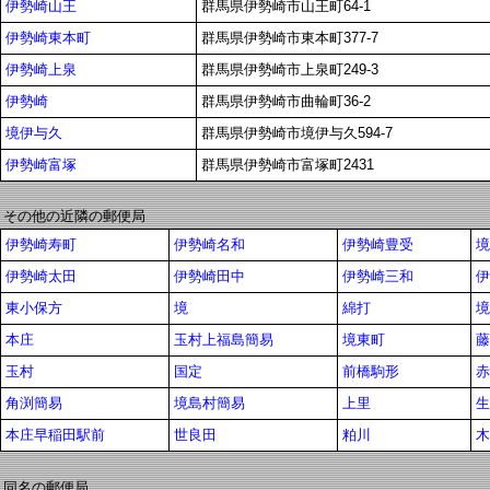
伊勢崎山王
群馬県伊勢崎市山王町64-1
伊勢崎東本町
群馬県伊勢崎市東本町377-7
伊勢崎上泉
群馬県伊勢崎市上泉町249-3
伊勢崎
群馬県伊勢崎市曲輪町36-2
境伊与久
群馬県伊勢崎市境伊与久594-7
伊勢崎富塚
群馬県伊勢崎市富塚町2431
その他の近隣の郵便局
伊勢崎寿町
伊勢崎名和
伊勢崎豊受
境
伊勢崎太田
伊勢崎田中
伊勢崎三和
伊
東小保方
境
綿打
境
本庄
玉村上福島簡易
境東町
藤
玉村
国定
前橋駒形
赤
角渕簡易
境島村簡易
上里
生
本庄早稲田駅前
世良田
粕川
木
同名の郵便局