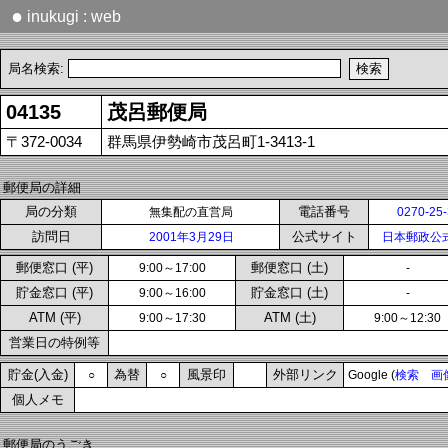
●
inukugi : web
局名検索:
04135
茂呂郵便局
〒372-0034
群馬県伊勢崎市茂呂町1-3413-1
郵便局の詳細
局の分類
電話番号
無集配の直営局
0270-25
訪問日
公式サイト
2001年3月29日
日本郵政公
郵便窓口 (平)
郵便窓口 (土)
9:00～17:00
-
貯金窓口 (平)
貯金窓口 (土)
9:00～16:00
-
ATM (平)
ATM (土)
9:00～17:30
9:00～12:30
営業日の特例等
貯金(入金)
為替
風景印
外部リンク
○
○
Google (
検索
画
個人メモ
郵便局のうごき