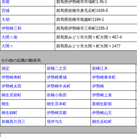
赤堀
群馬県伊勢崎市市場町1-35-1
宮城
群馬県前橋市鼻毛石町1426-5
大胡
群馬県前橋市堀越町1194-1
伊勢崎三和
群馬県伊勢崎市三和町2195-3
大間々南
群馬県みどり市大間々町大間々467-4
大間々
群馬県みどり市大間々町大間々1477
その他の近隣の郵便局
国定
前橋二之宮
前橋江木
伊勢崎寿町
伊勢崎豊城
伊勢崎東本町
伊勢崎太田
伊勢崎中央町
伊勢崎
桐生宮前町
前橋小島田
伊勢崎上泉
桐生
桐生宮本町
新桐生駅前
桐生錦町
伊勢崎宮郷
伊勢崎山王
前橋西片貝三
境伊与久
桐生浜松町