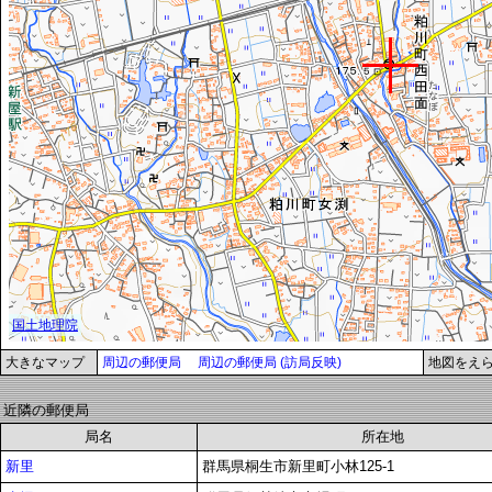
大きなマップ
周辺の郵便局
周辺の郵便局 (訪局反映)
地図をえ
近隣の郵便局
局名
所在地
新里
群馬県桐生市新里町小林125-1