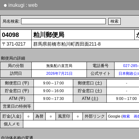
●
inukugi : web
局名検索:
04098
粕川郵便局
〒371-0217
群馬県前橋市粕川町西田面211-8
郵便局の詳細
局の分類
電話番号
無集配の直営局
027-285
訪問日
公式サイト
2026年7月21日
日本郵政公
郵便窓口 (平)
郵便窓口 (土)
9:00～17:00
-
貯金窓口 (平)
貯金窓口 (土)
9:00～16:00
-
ATM (平)
ATM (土)
9:00～17:30
9:00～17:00
営業日の特例等
貯金(入金)
為替
風景印
外部リンク
○
○
○
Google (
検索
画
個人メモ
自治体名称の変遷