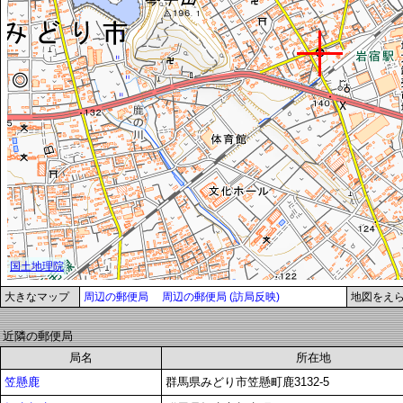
大きなマップ
周辺の郵便局
周辺の郵便局 (訪局反映)
地図をえ
近隣の郵便局
局名
所在地
笠懸鹿
群馬県みどり市笠懸町鹿3132-5