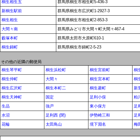
桐生相生五
群馬県桐生市相生町5-436-3
新桐生駅前
群馬県桐生市広沢町1-2927-3
桐生相生
群馬県桐生市相生町2-853-3
大間々南
群馬県みどり市大間々町大間々467-4
藪塚本町
群馬県太田市大原町610-1
桐生錦町
群馬県桐生市錦町2-5-23
その他の近隣の郵便局
桐生琴平町
桐生浜松町
桐生宮前町
桐
桐生仲町
大間々
桐生宮本町
桐
桐生広沢町
桐生本町二
桐生菱町
新
桐生天神町
国定
足利小俣
粕
生品
強戸
東小保方
足
水沼
足利西 (閉)
伊勢崎三和
足
花輪
太田鳥山
境下淵名
梅