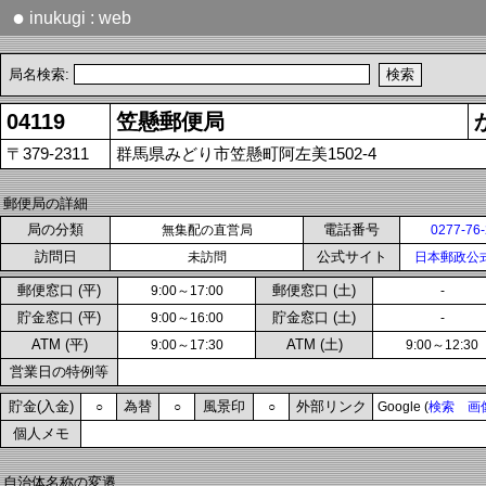
●
inukugi : web
局名検索:
04119
笠懸郵便局
〒379-2311
群馬県みどり市笠懸町阿左美1502-4
郵便局の詳細
局の分類
電話番号
無集配の直営局
0277-76
訪問日
公式サイト
未訪問
日本郵政公
郵便窓口 (平)
郵便窓口 (土)
9:00～17:00
-
貯金窓口 (平)
貯金窓口 (土)
9:00～16:00
-
ATM (平)
ATM (土)
9:00～17:30
9:00～12:30
営業日の特例等
貯金(入金)
為替
風景印
外部リンク
○
○
○
Google (
検索
画
個人メモ
自治体名称の変遷