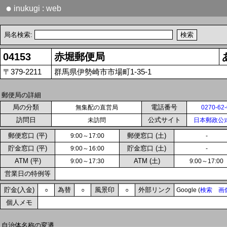
●
inukugi : web
局名検索:
04153
赤堀郵便局
〒379-2211
群馬県伊勢崎市市場町1-35-1
郵便局の詳細
局の分類
電話番号
無集配の直営局
0270-62
訪問日
公式サイト
未訪問
日本郵政公
郵便窓口 (平)
郵便窓口 (土)
9:00～17:00
-
貯金窓口 (平)
貯金窓口 (土)
9:00～16:00
-
ATM (平)
ATM (土)
9:00～17:30
9:00～17:00
営業日の特例等
貯金(入金)
為替
風景印
外部リンク
○
○
○
Google (
検索
画
個人メモ
自治体名称の変遷