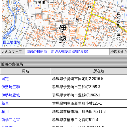
大きなマップ
周辺の郵便局
周辺の郵便局 (訪局反映)
地図をえ
近隣の郵便局
局名
所在地
国定
群馬県伊勢崎市国定町2-2016-5
伊勢崎三和
群馬県伊勢崎市三和町2195-3
伊勢崎豊城
群馬県伊勢崎市豊城町1962-1
新里
群馬県桐生市新里町小林125-1
粕川
群馬県前橋市粕川町西田面211-8
前橋二之宮
群馬県前橋市二之宮町511-4