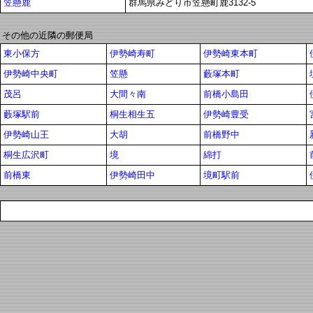
笠懸鹿
群馬県みどり市笠懸町鹿3132-5
その他の近隣の郵便局
東小保方
伊勢崎寿町
伊勢崎東本町
伊勢崎中央町
笠懸
藪塚本町
茂呂
大間々南
前橋小島田
藪塚駅前
桐生相生五
伊勢崎豊受
伊勢崎山王
大胡
前橋野中
桐生広沢町
境
綿打
前橋東
伊勢崎田中
境町駅前