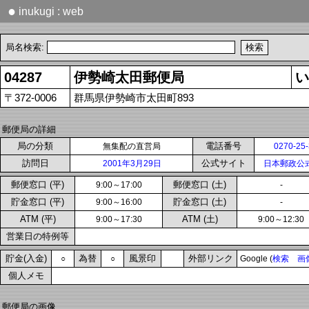
●
inukugi : web
局名検索:
04287
伊勢崎太田郵便局
い
〒372-0006
群馬県伊勢崎市太田町893
郵便局の詳細
局の分類
電話番号
無集配の直営局
0270-25
訪問日
公式サイト
2001年3月29日
日本郵政公
郵便窓口 (平)
郵便窓口 (土)
9:00～17:00
-
貯金窓口 (平)
貯金窓口 (土)
9:00～16:00
-
ATM (平)
ATM (土)
9:00～17:30
9:00～12:30
営業日の特例等
貯金(入金)
為替
風景印
外部リンク
○
○
Google (
検索
画
個人メモ
郵便局の画像