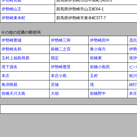
伊勢崎宮郷
群馬県伊勢崎市田中島町1420-3
伊勢崎山王
群馬県伊勢崎市山王町64-1
伊勢崎東本町
群馬県伊勢崎市東本町377-7
その他の近隣の郵便局
伊勢崎豊城
伊勢崎三和
伊勢崎田中
茂呂
伊勢崎名和
前橋二之宮
東小保方
伊勢
玉村上福島簡易
国定
前橋東
境伊
境下淵名
伊勢崎豊受
前橋小島田
ビバ
本庄
本庄小島
玉村
粕川
角渕簡易
宮城
境
綿打
前橋天川大島
大胡
前橋野中
本庄