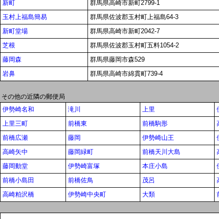
新町
群馬県高崎市新町2799-1
玉村上福島簡易
群馬県佐波郡玉村町上福島64-3
新町堂場
群馬県高崎市新町2042-7
芝根
群馬県佐波郡玉村町五料1054-2
藤岡森
群馬県藤岡市森529
岩鼻
群馬県高崎市綿貫町739-4
その他の近隣の郵便局
伊勢崎名和
滝川
上里
上里三町
前橋東
前橋駒形
前橋広瀬
藤岡
伊勢崎山王
高崎矢中
藤岡緑町
前橋天川大島
藤岡動堂
伊勢崎富塚
本庄小島
前橋小島田
前橋佐鳥
茂呂
高崎粕沢橋
伊勢崎中央町
大類