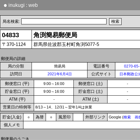
●
inukugi : web
局名検索:
04833
角渕簡易郵便局
〒370-1124
群馬県佐波郡玉村町角渕5077-5
郵便局の詳細
局の分類
電話番号
簡易局
0270-65
訪問日
公式サイト
2021年6月4日
日本郵政公
郵便窓口 (平)
郵便窓口 (土)
9:00～16:00
-
貯金窓口 (平)
貯金窓口 (土)
9:00～16:00
-
ATM (平)
ATM (土)
-
-
営業日の特例等
8/13～14、12/31～翌年1/4は休業
貯金(入金)
為替
風景印
外部リンク
○
○
Google (
検索
画
個人メモ
郵便局のうごき