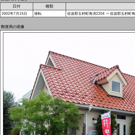
日付
種類
2002年7月15日
移転
佐波郡玉村町角渕2204 ⇒ 佐波郡玉村町角
郵便局の画像