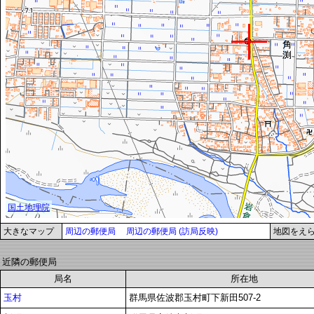
大きなマップ
周辺の郵便局
周辺の郵便局 (訪局反映)
地図をえ
近隣の郵便局
局名
所在地
玉村
群馬県佐波郡玉村町下新田507-2