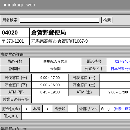
●
inukugi : web
局名検索:
04020
倉賀野郵便局
〒370-1201
群馬県高崎市倉賀野町1067-9
郵便局の詳細
局の分類
電話番号
無集配の直営局
027-346
訪問日
公式サイト
未訪問
日本郵政公
郵便窓口 (平)
郵便窓口 (土)
9:00～17:00
-
貯金窓口 (平)
貯金窓口 (土)
9:00～16:00
-
ATM (平)
ATM (土)
8:45～19:00
9:00～17:00
営業日の特例等
貯金(入金)
為替
風景印
外部リンク
○
○
Google (
検索
画
個人メモ
郵便局のうごき