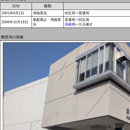
日付
種類
2001年8月1日
局格変化
特定局⇒普通局
集配廃止・局格変
普通局⇒特定局
2006年10月16日
化
高崎
局へ引き継ぎ
郵便局の画像