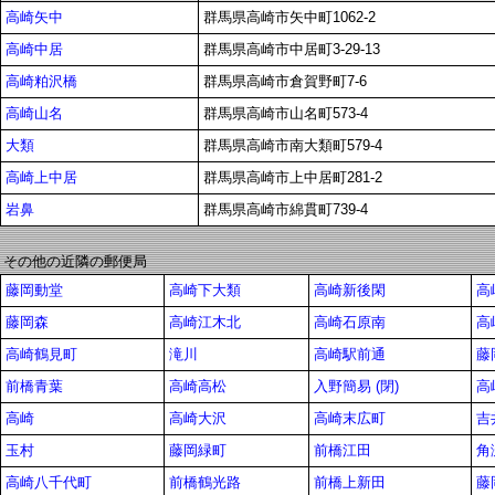
高崎矢中
群馬県高崎市矢中町1062-2
高崎中居
群馬県高崎市中居町3-29-13
高崎粕沢橋
群馬県高崎市倉賀野町7-6
高崎山名
群馬県高崎市山名町573-4
大類
群馬県高崎市南大類町579-4
高崎上中居
群馬県高崎市上中居町281-2
岩鼻
群馬県高崎市綿貫町739-4
その他の近隣の郵便局
藤岡動堂
高崎下大類
高崎新後閑
高
藤岡森
高崎江木北
高崎石原南
高
高崎鶴見町
滝川
高崎駅前通
藤
前橋青葉
高崎高松
入野簡易 (閉)
高
高崎
高崎大沢
高崎末広町
吉
玉村
藤岡緑町
前橋江田
角
高崎八千代町
前橋鶴光路
前橋上新田
藤