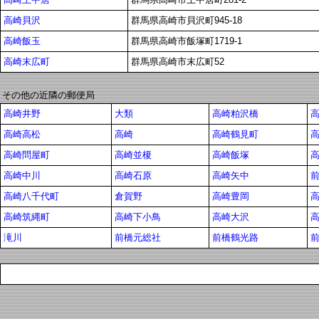
高崎貝沢
群馬県高崎市貝沢町945-18
高崎飯玉
群馬県高崎市飯塚町1719-1
高崎末広町
群馬県高崎市末広町52
その他の近隣の郵便局
高崎井野
大類
高崎粕沢橋
高崎高松
高崎
高崎鶴見町
高崎問屋町
高崎並榎
高崎飯塚
高崎中川
高崎石原
高崎矢中
高崎八千代町
倉賀野
高崎豊岡
高崎筑縄町
高崎下小鳥
高崎大沢
滝川
前橋元総社
前橋鶴光路