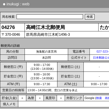
●
inukugi : web
局名検索:
04276
高崎江木北郵便局
た
〒370-0046
群馬県高崎市江木町1496-3
郵便局の詳細
局の分類
電話番号
無集配の直営局
027-323
訪問日
公式サイト
未訪問
日本郵政公
9:00～17:00
郵便窓口 (平)
郵便窓口 (土)
-
(13:00～14:00休)
9:00～16:00
貯金窓口 (平)
貯金窓口 (土)
-
(13:00～14:00休)
ATM (平)
ATM (土)
9:00～17:30
9:00～17:00
営業日の特例等
13:00～14:00の間、窓口の営業を休止
貯金(入金)
為替
風景印
外部リンク
○
○
○
Google (
検索
画
個人メモ