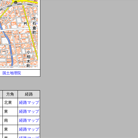
国土地理院
方角
経路
北東
経路マップ
東
経路マップ
南
経路マップ
東
経路マップ