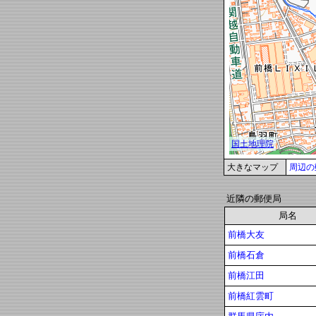
大きなマップ
周辺の
近隣の郵便局
局名
前橋大友
前橋石倉
前橋江田
前橋紅雲町