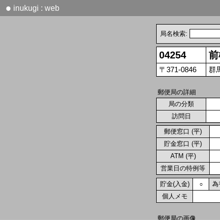
●
inukugi : web
局名検索:
04254
前
〒371-0846
群
郵便局の詳細
局の分類
訪問日
郵便窓口 (平)
貯金窓口 (平)
ATM (平)
営業日の特例等
貯金(入金)
為
○
個人メモ
郵便局の画像