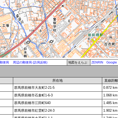
郵便局
周辺の郵便局 (訪局反映)
地図をえらぶ
ZENRIN
Google
所在地
直線距離
群馬県前橋市大友町2-21-5
0.872 km
群馬県前橋市石倉町1-6-3
1.068 km
群馬県前橋市江田町640
1.485 km
群馬県前橋市紅雲町2-24-3
1.902 km