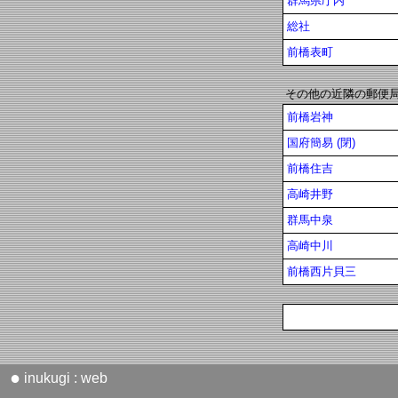
群馬県庁内
総社
前橋表町
その他の近隣の郵便
前橋岩神
国府簡易 (閉)
前橋住吉
高崎井野
群馬中泉
高崎中川
前橋西片貝三
●
inukugi : web