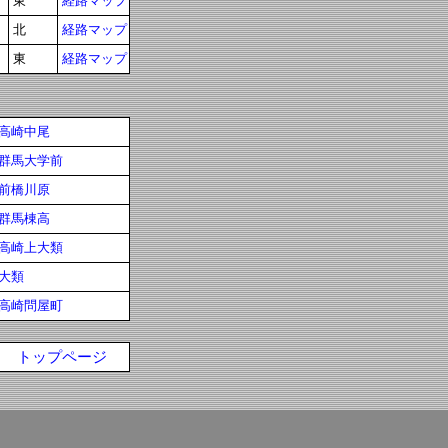
東
経路マップ
北
経路マップ
東
経路マップ
高崎中尾
群馬大学前
前橋川原
群馬棟高
高崎上大類
大類
高崎問屋町
トップページ