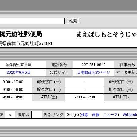
橋元総社郵便局
まえばしもとそうじゃ
馬県前橋市元総社町3718-1
電話番号
駐車台数
無集配の直営局
027-251-0812
公式サイト
データ更新
2020年6月5日
日本郵政公式ページ
郵便窓口 (土)
郵便窓口 (日)
9:00～17:00
-
貯金窓口 (土)
貯金窓口 (日)
9:00～16:00
-
ATM (土)
ATM (日)
9:00～18:00
9:00～17:00
替
風景印
外部リンク
○
Google (
検索
画像
ニュース
)
Wikiped