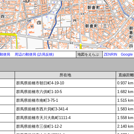
郵便局
周辺の郵便局 (訪局反映)
地図をえらぶ
ZENRIN
Google
所在地
直線距離
群馬県前橋市朝日町4-19-10
0.937 km
群馬県前橋市六供町1-10-5
1.682 km
群馬県前橋市南町3-75-1
1.515 km
群馬県前橋市西片貝町3-341-4
1.583 km
群馬県前橋市天川大島町1111-4
1.558 km
群馬県前橋市三俣町1-12-2
2.140 km