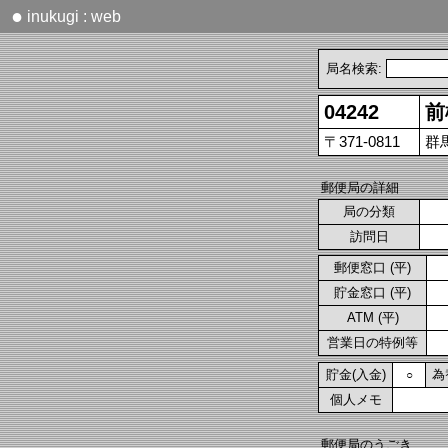
●
inukugi : web
局名検索:
04242
前
〒371-0811
群
郵便局の詳細
局の分類
訪問日
郵便窓口 (平)
貯金窓口 (平)
ATM (平)
営業日の特例等
貯金(入金)
為
○
個人メモ
郵便局のうごき