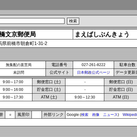
橋文京郵便局
まえばしぶんきょう
馬県前橋市朝倉町1-31-2
電話番号
駐車台数
無集配の直営局
027-261-8222
公式サイト
データ更新
未訪問
日本郵政公式ページ
郵便窓口 (土)
郵便窓口 (日)
9:00～17:00
-
貯金窓口 (土)
貯金窓口 (日)
9:00～16:00
-
ATM (土)
ATM (日)
9:00～17:30
9:00～12:30
替
風景印
外部リンク
○
Google (
検索
画像
ニュース
)
Wikiped