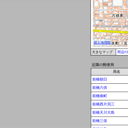
大きなマップ
周辺の
近隣の郵便局
局名
前橋朝日
前橋六供
前橋南町
前橋西片貝三
前橋天川大島
前橋三俣