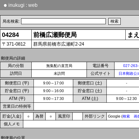
●
inukugi : web
局名検索:
04284
前橋広瀬郵便局
ま
〒371-0812
群馬県前橋市広瀬町2-24
郵便局の詳細
局の分類
電話番号
無集配の直営局
027-263
訪問日
公式サイト
未訪問
日本郵政公
郵便窓口 (平)
郵便窓口 (土)
9:00～17:00
-
貯金窓口 (平)
貯金窓口 (土)
9:00～16:00
-
ATM (平)
ATM (土)
9:00～17:30
9:00～12:30
営業日の特例等
貯金(入金)
為替
風景印
外部リンク
○
○
Google (
検索
画
個人メモ
郵便局の位置