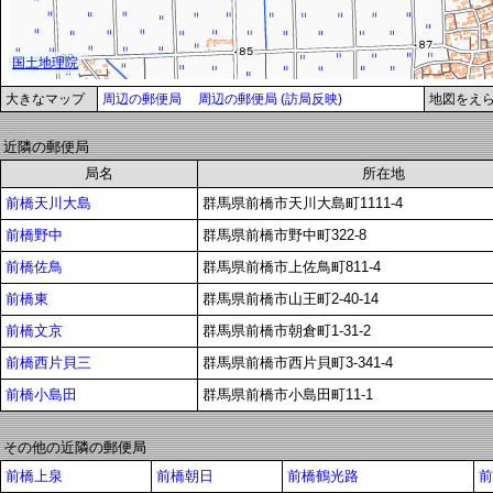
大きなマップ
周辺の郵便局
周辺の郵便局 (訪局反映)
地図をえ
近隣の郵便局
局名
所在地
前橋天川大島
群馬県前橋市天川大島町1111-4
前橋野中
群馬県前橋市野中町322-8
前橋佐鳥
群馬県前橋市上佐鳥町811-4
前橋東
群馬県前橋市山王町2-40-14
前橋文京
群馬県前橋市朝倉町1-31-2
前橋西片貝三
群馬県前橋市西片貝町3-341-4
前橋小島田
群馬県前橋市小島田町11-1
その他の近隣の郵便局
前橋上泉
前橋朝日
前橋鶴光路
前