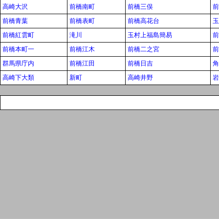
高崎大沢
前橋南町
前橋三俣
前
前橋青葉
前橋表町
前橋高花台
玉
前橋紅雲町
滝川
玉村上福島簡易
前
前橋本町一
前橋江木
前橋二之宮
前
群馬県庁内
前橋江田
前橋日吉
角
高崎下大類
新町
高崎井野
岩