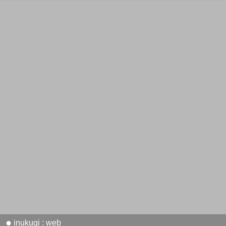
●
inukugi : web