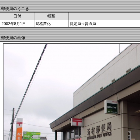
郵便局のうごき
日付
種類
2002年8月1日
局格変化
特定局⇒普通局
郵便局の画像