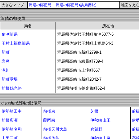
大きなマップ
周辺の郵便局
周辺の郵便局 (訪局反映)
地図をえ
近隣の郵便局
局名
所在地
角渕簡易
群馬県佐波郡玉村町角渕5077-5
玉村上福島簡易
群馬県佐波郡玉村町上福島64-3
新町
群馬県高崎市新町2799-1
岩鼻
群馬県高崎市綿貫町739-4
滝川
群馬県高崎市上滝町667
新町堂場
群馬県高崎市新町2042-7
前橋鶴光路
群馬県前橋市鶴光路町62-4
その他の近隣の郵便局
伊勢崎田中
前橋東
芝根
前
前橋広瀬
藤岡森
伊勢崎山王
伊
伊勢崎名和
前橋天川大島
倉賀野
前
上里三町
前橋佐鳥
伊勢崎上泉
高