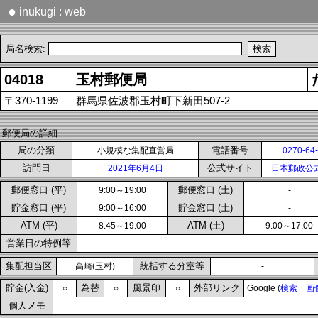
●
inukugi : web
局名検索:
04018
玉村郵便局
〒370-1199
群馬県佐波郡玉村町下新田507-2
郵便局の詳細
局の分類
電話番号
小規模な集配直営局
0270-64
訪問日
公式サイト
2021年6月4日
日本郵政公
郵便窓口 (平)
郵便窓口 (土)
9:00～19:00
-
貯金窓口 (平)
貯金窓口 (土)
9:00～16:00
-
ATM (平)
ATM (土)
8:45～19:00
9:00～17:00
営業日の特例等
集配担当区
統括する分室等
高崎(玉村)
-
貯金(入金)
為替
風景印
外部リンク
○
○
○
Google (
検索
画
個人メモ