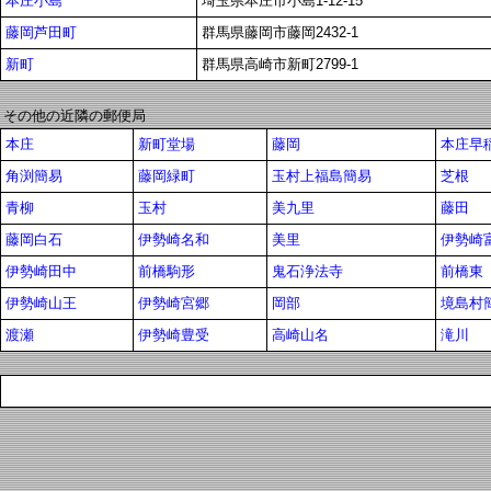
本庄小島
埼玉県本庄市小島1-12-15
藤岡芦田町
群馬県藤岡市藤岡2432-1
新町
群馬県高崎市新町2799-1
その他の近隣の郵便局
本庄
新町堂場
藤岡
本庄早
角渕簡易
藤岡緑町
玉村上福島簡易
芝根
青柳
玉村
美九里
藤田
藤岡白石
伊勢崎名和
美里
伊勢崎
伊勢崎田中
前橋駒形
鬼石浄法寺
前橋東
伊勢崎山王
伊勢崎宮郷
岡部
境島村
渡瀬
伊勢崎豊受
高崎山名
滝川