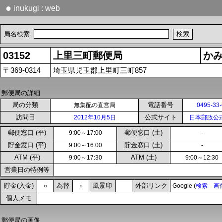
●
inukugi : web
局名検索:
03152
上里三町郵便局
か
〒369-0314
埼玉県児玉郡上里町三町857
郵便局の詳細
局の分類
電話番号
無集配の直営局
0495-33
訪問日
公式サイト
2012年10月5日
日本郵政公
郵便窓口 (平)
郵便窓口 (土)
9:00～17:00
-
貯金窓口 (平)
貯金窓口 (土)
9:00～16:00
-
ATM (平)
ATM (土)
9:00～17:30
9:00～12:30
営業日の特例等
貯金(入金)
為替
風景印
外部リンク
○
○
Google (
検索
画
個人メモ
郵便局の画像