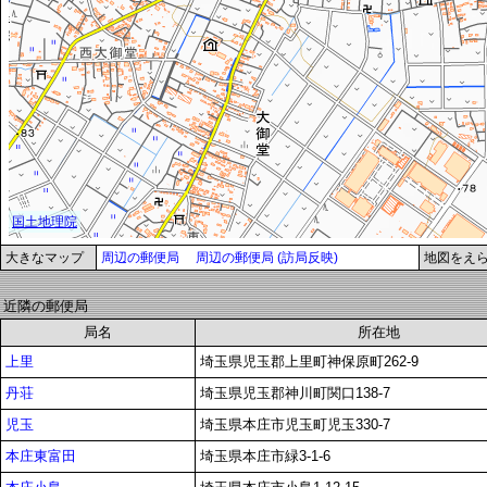
大きなマップ
周辺の郵便局
周辺の郵便局 (訪局反映)
地図をえ
近隣の郵便局
局名
所在地
上里
埼玉県児玉郡上里町神保原町262-9
丹荘
埼玉県児玉郡神川町関口138-7
児玉
埼玉県本庄市児玉町児玉330-7
本庄東富田
埼玉県本庄市緑3-1-6