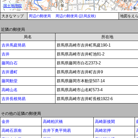
大きなマップ
周辺の郵便局
周辺の郵便局 (訪局反映)
地図をえ
近隣の郵便局
局名
所在地
吉井馬庭簡易
群馬県高崎市吉井町馬庭190-1
吉井
群馬県高崎市吉井町池81-2
藤岡白石
群馬県藤岡市白石2373-2
吉井通町
群馬県高崎市吉井町吉井9
藤岡動堂
群馬県藤岡市本動堂507-14
高崎山名
群馬県高崎市山名町573-4
吉井長根簡易
群馬県高崎市吉井町長根1922-6
その他の近隣の郵便局
金井
高崎粕沢橋
高崎新後閑
高崎石原南
吉井下奥平簡易
高崎岩押