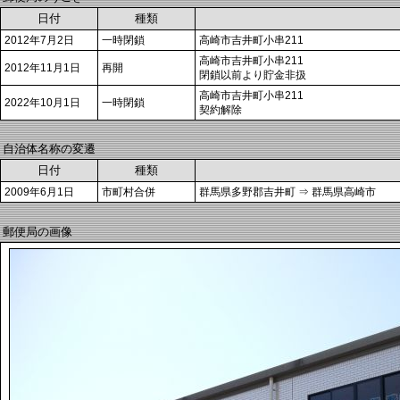
日付
種類
2012年7月2日
一時閉鎖
高崎市吉井町小串211
高崎市吉井町小串211
2012年11月1日
再開
閉鎖以前より貯金非扱
高崎市吉井町小串211
2022年10月1日
一時閉鎖
契約解除
自治体名称の変遷
日付
種類
2009年6月1日
市町村合併
群馬県多野郡吉井町 ⇒ 群馬県高崎市
郵便局の画像