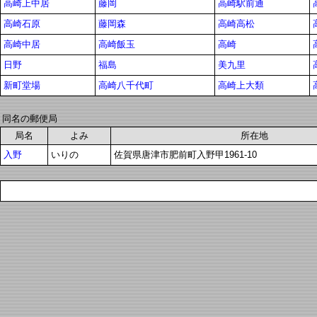
高崎上中居
藤岡
高崎駅前通
高崎石原
藤岡森
高崎高松
高崎中居
高崎飯玉
高崎
日野
福島
美九里
新町堂場
高崎八千代町
高崎上大類
同名の郵便局
局名
よみ
所在地
入野
いりの
佐賀県唐津市肥前町入野甲1961-10