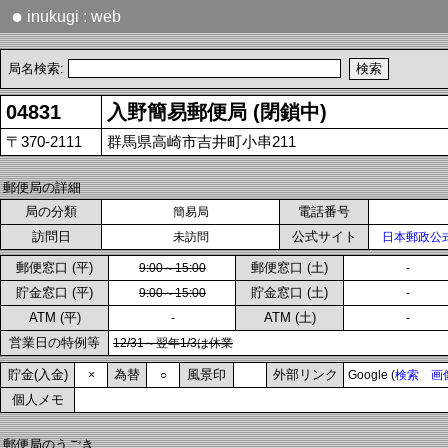
●
inukugi : web
局名検索:
04831
入野簡易郵便局 (閉鎖中)
〒370-2111
群馬県高崎市吉井町小串211
郵便局の詳細
局の分類
電話番号
簡易局
訪問日
公式サイト
未訪問
日本郵政公
郵便窓口 (平)
郵便窓口 (土)
9:00～15:00
-
貯金窓口 (平)
貯金窓口 (土)
9:00～15:00
-
ATM (平)
ATM (土)
-
-
営業日の特例等
12/31～翌年1/3は休業
貯金(入金)
為替
風景印
外部リンク
×
○
Google (
検索
画
個人メモ
郵便局のうごき