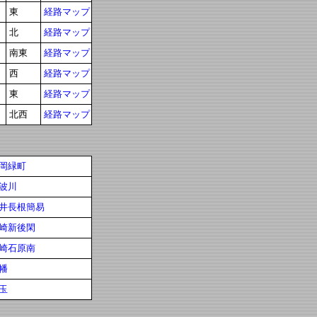
東
経路マップ
北
経路マップ
南東
経路マップ
西
経路マップ
東
経路マップ
北西
経路マップ
岡緑町
波川
井長根簡易
崎新後閑
崎石原南
幡
玉