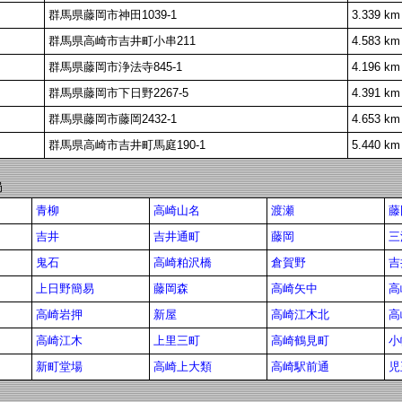
群馬県藤岡市神田1039-1
3.339 km
群馬県高崎市吉井町小串211
4.583 km
群馬県藤岡市浄法寺845-1
4.196 km
群馬県藤岡市下日野2267-5
4.391 km
群馬県藤岡市藤岡2432-1
4.653 km
群馬県高崎市吉井町馬庭190-1
5.440 km
局
青柳
高崎山名
渡瀬
藤
吉井
吉井通町
藤岡
三
鬼石
高崎粕沢橋
倉賀野
吉
上日野簡易
藤岡森
高崎矢中
高
高崎岩押
新屋
高崎江木北
高
高崎江木
上里三町
高崎鶴見町
小
新町堂場
高崎上大類
高崎駅前通
児