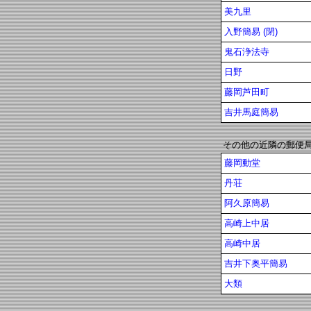
美九里
入野簡易 (閉)
鬼石浄法寺
日野
藤岡芦田町
吉井馬庭簡易
その他の近隣の郵便
藤岡動堂
丹荘
阿久原簡易
高崎上中居
高崎中居
吉井下奥平簡易
大類