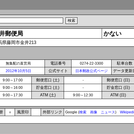
井郵便局
かない
馬県藤岡市金井213
電話番号
駐車台数
無集配の直営局
0274-22-3300
公式サイト
データ更新
2012年10月5日
日本郵政公式ページ
郵便窓口 (土)
郵便窓口 (日)
9:00～17:00
-
貯金窓口 (土)
貯金窓口 (日)
9:00～16:00
-
ATM (土)
ATM (日)
9:00～17:30
9:00～12:30
替
風景印
外部リンク
○
Google (
検索
画像
ニュース
)
Wikiped