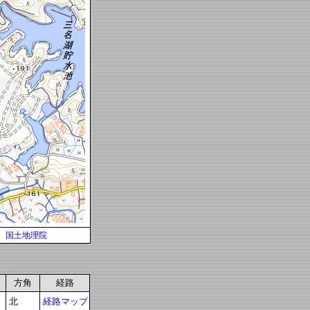
国土地理院
方角
経路
北
経路マップ