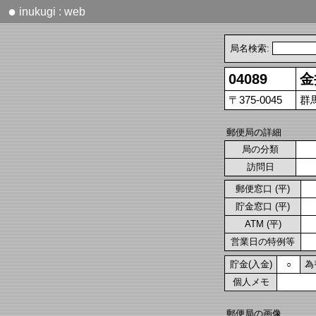
●
inukugi : web
局名検索:
04089
金
〒375-0045
群
郵便局の詳細
局の分類
訪問日
郵便窓口 (平)
貯金窓口 (平)
ATM (平)
営業日の特例等
貯金(入金)
為
○
個人メモ
郵便局の画像