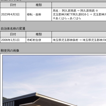
日付
種類
局名： 阿久原簡易 ⇒ 阿久原簡易 ※
2023年4月3日
移転・改称
児玉郡神川町下阿久原816-1 ⇒ 児玉郡神
※あくはら→あぐはら
自治体名称の変遷
日付
種類
2006年1月1日
市町村合併
埼玉県児玉郡神泉村 ⇒ 埼玉県児玉郡神川
郵便局の画像