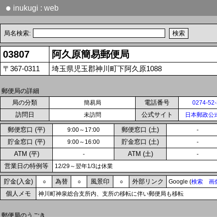
●
inukugi : web
局名検索:
03807
阿久原簡易郵便局
〒367-0311
埼玉県児玉郡神川町下阿久原1088
郵便局の詳細
局の分類
電話番号
簡易局
0274-52
訪問日
公式サイト
未訪問
日本郵政公
郵便窓口 (平)
郵便窓口 (土)
9:00～17:00
-
貯金窓口 (平)
貯金窓口 (土)
9:00～16:00
-
ATM (平)
ATM (土)
-
-
営業日の特例等
12/29～翌年1/3は休業
貯金(入金)
為替
風景印
外部リンク
○
○
○
Google (
検索
画
個人メモ
神川町神泉総合支所内、支所の移転に伴い郵便局も移転
郵便局のうごき