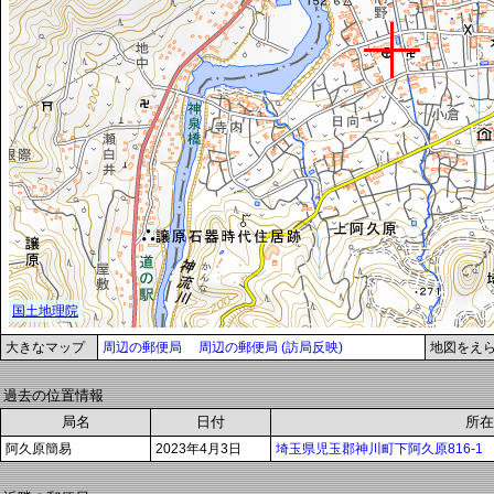
大きなマップ
周辺の郵便局
周辺の郵便局 (訪局反映)
地図をえ
過去の位置情報
局名
日付
所在
阿久原簡易
2023年4月3日
埼玉県児玉郡神川町下阿久原816-1