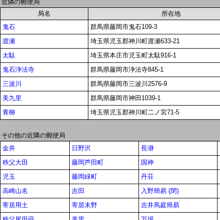
近隣の郵便局
局名
所在地
鬼石
群馬県藤岡市鬼石109-3
渡瀬
埼玉県児玉郡神川町渡瀬633-21
太駄
埼玉県本庄市児玉町太駄916-1
鬼石浄法寺
群馬県藤岡市浄法寺845-1
三波川
群馬県藤岡市三波川2576-9
美九里
群馬県藤岡市神田1039-1
青柳
埼玉県児玉郡神川町二ノ宮71-5
その他の近隣の郵便局
金井
日野沢
長瀞
秩父大田
藤岡芦田町
国神
児玉
藤岡緑町
丹荘
高崎山名
吉田
入野簡易 (閉)
寄居用土
寄居末野
吉井馬庭簡易
秩父尾田蒔
美里
万場