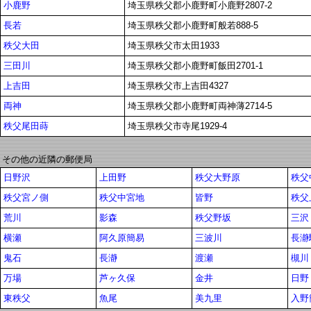
小鹿野
埼玉県秩父郡小鹿野町小鹿野2807-2
長若
埼玉県秩父郡小鹿野町般若888-5
秩父大田
埼玉県秩父市太田1933
三田川
埼玉県秩父郡小鹿野町飯田2701-1
上吉田
埼玉県秩父市上吉田4327
両神
埼玉県秩父郡小鹿野町両神薄2714-5
秩父尾田蒔
埼玉県秩父市寺尾1929-4
その他の近隣の郵便局
日野沢
上田野
秩父大野原
秩父
秩父宮ノ側
秩父中宮地
皆野
秩父
荒川
影森
秩父野坂
三沢
横瀬
阿久原簡易
三波川
長瀞
鬼石
長瀞
渡瀬
槻川
万場
芦ヶ久保
金井
日野
東秩父
魚尾
美九里
入野簡