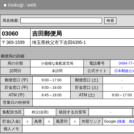
●
inukugi : web
局名検索:
03060
吉田郵便局
〒369-1599
埼玉県秩父市下吉田6395-1
郵便局の詳細
局の分類
電話番号
小規模な集配直営局
0494-77
訪問日
公式サイト
未訪問
日本郵政公
郵便窓口 (平)
郵便窓口 (土)
9:00～17:00
-
貯金窓口 (平)
貯金窓口 (土)
9:00～16:00
-
ATM (平)
ATM (土)
8:45～18:00
9:00～17:00
営業日の特例等
集配担当区
統括する分室等
秩父(吉田)
-
貯金(入金)
為替
風景印
外部リンク
○
○
○
Google (
検索
画
個人メモ