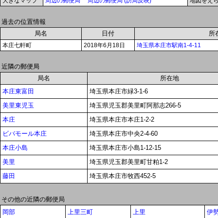
大きなマップ
周辺の郵便局
周辺の郵便局 (訪局反映)
地図をえ
過去の位置情報
局名
日付
所
本庄七軒町
2018年6月18日
埼玉県本庄市駅南1-4-11
近隣の郵便局
局名
所在地
本庄東富田
埼玉県本庄市緑3-1-6
美里東児玉
埼玉県児玉郡美里町阿那志266-5
本庄
埼玉県本庄市本庄1-2-2
ビバモール本庄
埼玉県本庄市中央2-4-60
本庄小島
埼玉県本庄市小島1-12-15
美里
埼玉県児玉郡美里町甘粕1-2
藤田
埼玉県本庄市牧西452-5
その他の近隣の郵便局
岡部
上里三町
上里
伊