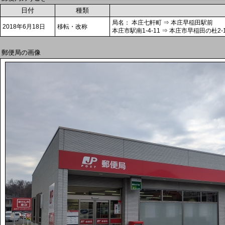
日付
種類
局名： 本庄七軒町 ⇒ 本庄早稲田駅前
2018年6月18日
移転・改称
本庄市駅南1-4-11 ⇒ 本庄市早稲田の杜2-1
郵便局の画像