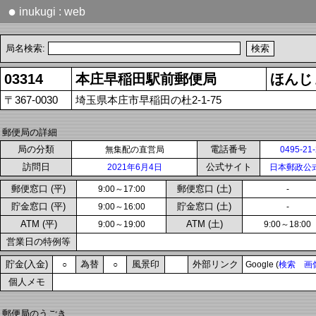
●
inukugi : web
局名検索:
03314
本庄早稲田駅前郵便局
ほんじ
〒367-0030
埼玉県本庄市早稲田の杜2-1-75
郵便局の詳細
局の分類
電話番号
無集配の直営局
0495-21
訪問日
公式サイト
2021年6月4日
日本郵政公
郵便窓口 (平)
郵便窓口 (土)
9:00～17:00
-
貯金窓口 (平)
貯金窓口 (土)
9:00～16:00
-
ATM (平)
ATM (土)
9:00～19:00
9:00～18:00
営業日の特例等
貯金(入金)
為替
風景印
外部リンク
○
○
Google (
検索
画
個人メモ
郵便局のうごき