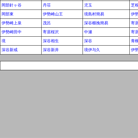
岡部針ヶ谷
丹荘
児玉
芝
岡部東
伊勢崎山王
境島村簡易
伊
伊勢崎上泉
茂呂
深谷櫛挽簡易
寄
伊勢崎田中
寄居桜沢
中瀬
寄
境
深谷相生
深谷
青
深谷新戒
深谷新井
境伊与久
伊