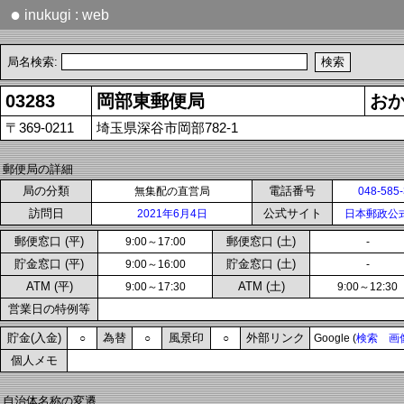
●
inukugi : web
局名検索:
03283
岡部東郵便局
お
〒369-0211
埼玉県深谷市岡部782-1
郵便局の詳細
局の分類
電話番号
無集配の直営局
048-585
訪問日
公式サイト
2021年6月4日
日本郵政公
郵便窓口 (平)
郵便窓口 (土)
9:00～17:00
-
貯金窓口 (平)
貯金窓口 (土)
9:00～16:00
-
ATM (平)
ATM (土)
9:00～17:30
9:00～12:30
営業日の特例等
貯金(入金)
為替
風景印
外部リンク
○
○
○
Google (
検索
画
個人メモ
自治体名称の変遷