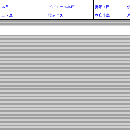
本畠
ビバモール本庄
妻沼太田
三ヶ尻
境伊与久
本庄小島