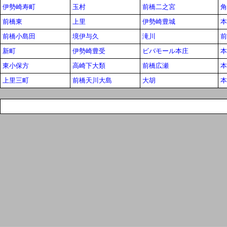
伊勢崎寿町
玉村
前橋二之宮
角
前橋東
上里
伊勢崎豊城
本
前橋小島田
境伊与久
滝川
前
新町
伊勢崎豊受
ビバモール本庄
本
東小保方
高崎下大類
前橋広瀬
本
上里三町
前橋天川大島
大胡
本