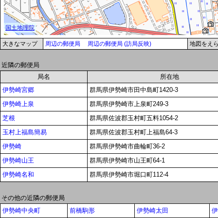
大きなマップ
周辺の郵便局
周辺の郵便局 (訪局反映)
地図をえ
近隣の郵便局
局名
所在地
伊勢崎宮郷
群馬県伊勢崎市田中島町1420-3
伊勢崎上泉
群馬県伊勢崎市上泉町249-3
芝根
群馬県佐波郡玉村町五料1054-2
玉村上福島簡易
群馬県佐波郡玉村町上福島64-3
伊勢崎
群馬県伊勢崎市曲輪町36-2
伊勢崎山王
群馬県伊勢崎市山王町64-1
伊勢崎名和
群馬県伊勢崎市堀口町112-4
その他の近隣の郵便局
伊勢崎中央町
前橋駒形
伊勢崎太田
伊