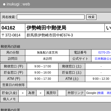
●
inukugi : web
局名検索:
04162
伊勢崎田中郵便局
い
〒372-0814
群馬県伊勢崎市田中町674-3
郵便局の詳細
局の分類
電話番号
無集配の直営局
0270-25
訪問日
公式サイト
未訪問
日本郵政公
郵便窓口 (平)
郵便窓口 (土)
9:00～17:00
-
貯金窓口 (平)
貯金窓口 (土)
9:00～16:00
-
ATM (平)
ATM (土)
9:00～17:30
9:00～12:30
営業日の特例等
貯金(入金)
為替
風景印
外部リンク
○
○
Google (
検索
画
個人メモ
郵便局の位置