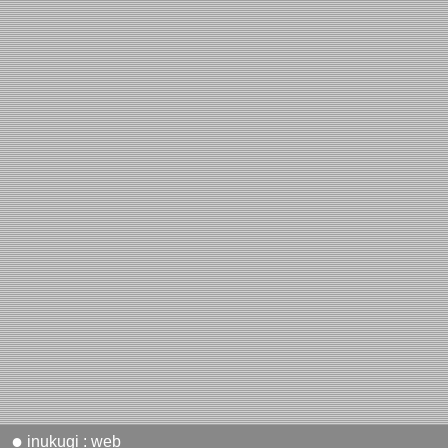
●
inukugi : web