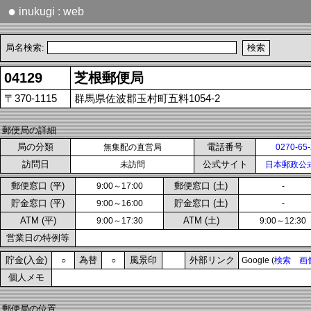
●
inukugi : web
局名検索:
04129
芝根郵便局
〒370-1115
群馬県佐波郡玉村町五料1054-2
郵便局の詳細
局の分類
電話番号
無集配の直営局
0270-65
訪問日
公式サイト
未訪問
日本郵政公
郵便窓口 (平)
郵便窓口 (土)
9:00～17:00
-
貯金窓口 (平)
貯金窓口 (土)
9:00～16:00
-
ATM (平)
ATM (土)
9:00～17:30
9:00～12:30
営業日の特例等
貯金(入金)
為替
風景印
外部リンク
○
○
Google (
検索
画
個人メモ
郵便局の位置