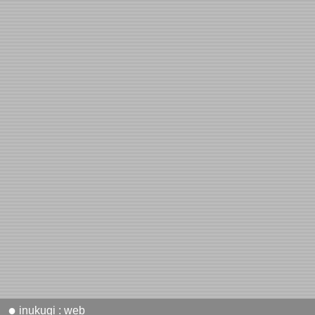
●
inukugi : web