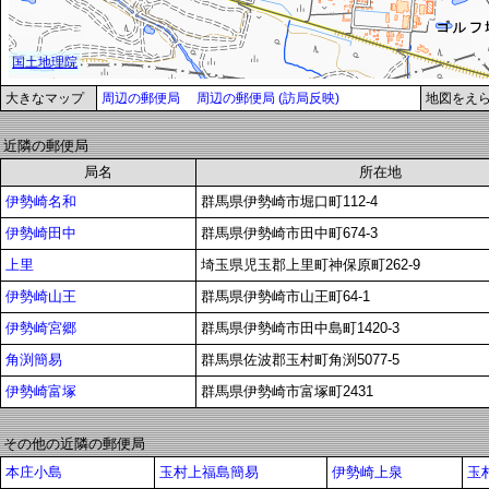
大きなマップ
周辺の郵便局
周辺の郵便局 (訪局反映)
地図をえ
近隣の郵便局
局名
所在地
伊勢崎名和
群馬県伊勢崎市堀口町112-4
伊勢崎田中
群馬県伊勢崎市田中町674-3
上里
埼玉県児玉郡上里町神保原町262-9
伊勢崎山王
群馬県伊勢崎市山王町64-1
伊勢崎宮郷
群馬県伊勢崎市田中島町1420-3
角渕簡易
群馬県佐波郡玉村町角渕5077-5
伊勢崎富塚
群馬県伊勢崎市富塚町2431
その他の近隣の郵便局
本庄小島
玉村上福島簡易
伊勢崎上泉
玉