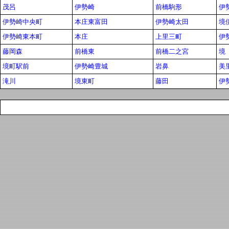
茂呂
伊勢崎
前橋駒形
伊
伊勢崎中央町
本庄東富田
伊勢崎太田
境
伊勢崎東本町
本庄
上里三町
伊
藤岡森
前橋東
前橋二之宮
境
境町駅前
伊勢崎豊城
岩鼻
美
滝川
境東町
藤田
伊