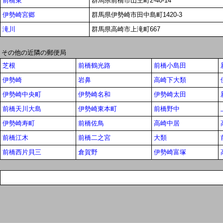
前橋東
群馬県前橋市山王町2-40-14
伊勢崎宮郷
群馬県伊勢崎市田中島町1420-3
滝川
群馬県高崎市上滝町667
その他の近隣の郵便局
芝根
前橋鶴光路
前橋小島田
伊勢崎
岩鼻
高崎下大類
伊勢崎中央町
伊勢崎名和
伊勢崎太田
前橋天川大島
伊勢崎東本町
前橋野中
伊勢崎寿町
前橋佐鳥
高崎中居
前橋江木
前橋二之宮
大類
前橋西片貝三
倉賀野
伊勢崎富塚