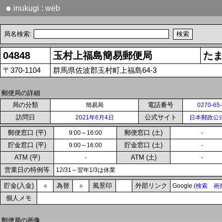
●
inukugi : web
局名検索:
04848
玉村上福島簡易郵便局
た
〒370-1104
群馬県佐波郡玉村町上福島64-3
郵便局の詳細
局の分類
電話番号
簡易局
0270-65
訪問日
公式サイト
2021年6月4日
日本郵政公
郵便窓口 (平)
郵便窓口 (土)
9:00～16:00
-
貯金窓口 (平)
貯金窓口 (土)
9:00～16:00
-
ATM (平)
ATM (土)
-
-
営業日の特例等
12/31～翌年1/3は休業
貯金(入金)
為替
風景印
外部リンク
○
○
Google (
検索
画
個人メモ
郵便局の画像