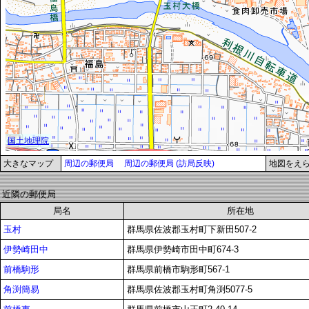
大きなマップ
周辺の郵便局
周辺の郵便局 (訪局反映)
地図をえ
近隣の郵便局
局名
所在地
玉村
群馬県佐波郡玉村町下新田507-2
伊勢崎田中
群馬県伊勢崎市田中町674-3
前橋駒形
群馬県前橋市駒形町567-1
角渕簡易
群馬県佐波郡玉村町角渕5077-5