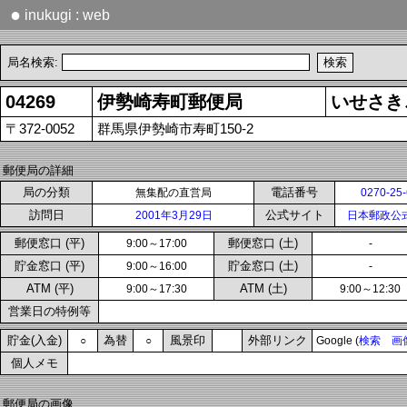
●
inukugi : web
局名検索:
04269
伊勢崎寿町郵便局
いせさき
〒372-0052
群馬県伊勢崎市寿町150-2
郵便局の詳細
局の分類
電話番号
無集配の直営局
0270-25
訪問日
公式サイト
2001年3月29日
日本郵政公
郵便窓口 (平)
郵便窓口 (土)
9:00～17:00
-
貯金窓口 (平)
貯金窓口 (土)
9:00～16:00
-
ATM (平)
ATM (土)
9:00～17:30
9:00～12:30
営業日の特例等
貯金(入金)
為替
風景印
外部リンク
○
○
Google (
検索
画
個人メモ
郵便局の画像