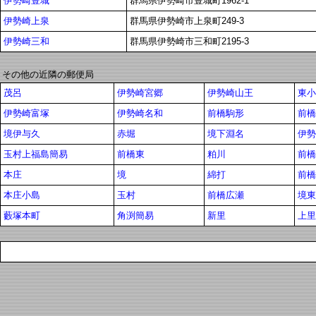
伊勢崎豊城
群馬県伊勢崎市豊城町1962-1
伊勢崎上泉
群馬県伊勢崎市上泉町249-3
伊勢崎三和
群馬県伊勢崎市三和町2195-3
その他の近隣の郵便局
茂呂
伊勢崎宮郷
伊勢崎山王
東小
伊勢崎富塚
伊勢崎名和
前橋駒形
前橋
境伊与久
赤堀
境下淵名
伊勢
玉村上福島簡易
前橋東
粕川
前橋
本庄
境
綿打
前橋
本庄小島
玉村
前橋広瀬
境東
藪塚本町
角渕簡易
新里
上里