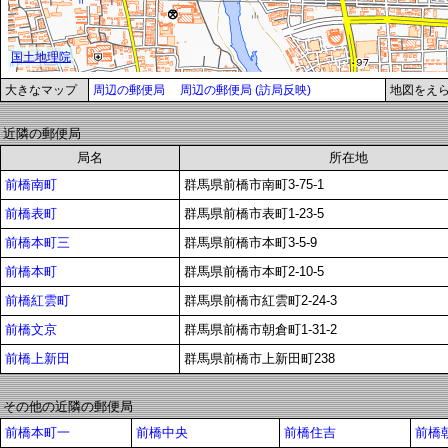
大きなマップ
周辺の郵便局
周辺の郵便局 (訪局反映)
地図をえ
近隣の郵便局
局名
所在地
前橋南町
群馬県前橋市南町3-75-1
前橋表町
群馬県前橋市表町1-23-5
前橋本町三
群馬県前橋市本町3-5-9
前橋本町
群馬県前橋市本町2-10-5
前橋紅雲町
群馬県前橋市紅雲町2-24-3
前橋文京
群馬県前橋市朝倉町1-31-2
前橋上新田
群馬県前橋市上新田町238
その他の近隣の郵便局
前橋本町一
前橋中央
前橋住吉
前橋