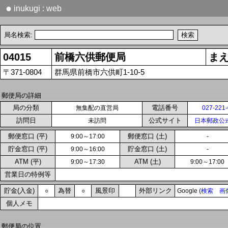
●
inukugi : web
局名検索:
04015
前橋六供郵便局
ま
〒371-0804
群馬県前橋市六供町1-10-5
郵便局の詳細
局の分類
電話番号
無集配の直営局
027-221
訪問日
公式サイト
未訪問
日本郵政公
郵便窓口 (平)
郵便窓口 (土)
9:00～17:00
-
貯金窓口 (平)
貯金窓口 (土)
9:00～16:00
-
ATM (平)
ATM (土)
9:00～17:30
9:00～17:00
営業日の特例等
貯金(入金)
為替
風景印
外部リンク
○
○
Google (
検索
画
個人メモ
郵便局の位置