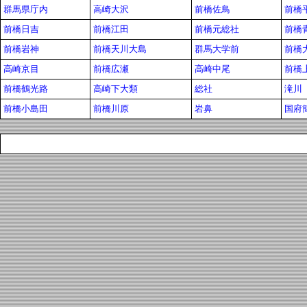
群馬県庁内
高崎大沢
前橋佐鳥
前橋
前橋日吉
前橋江田
前橋元総社
前橋
前橋岩神
前橋天川大島
群馬大学前
前橋
高崎京目
前橋広瀬
高崎中尾
前橋
前橋鶴光路
高崎下大類
総社
滝川
前橋小島田
前橋川原
岩鼻
国府簡