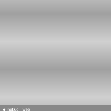
●
inukugi : web