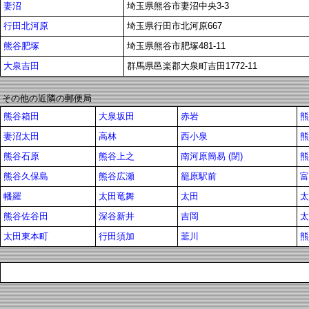
妻沼
埼玉県熊谷市妻沼中央3-3
行田北河原
埼玉県行田市北河原667
熊谷肥塚
埼玉県熊谷市肥塚481-11
大泉吉田
群馬県邑楽郡大泉町吉田1772-11
その他の近隣の郵便局
熊谷箱田
大泉坂田
赤岩
熊
妻沼太田
高林
西小泉
熊
熊谷石原
熊谷上之
南河原簡易 (閉)
熊
熊谷久保島
熊谷広瀬
籠原駅前
富
幡羅
太田竜舞
太田
太
熊谷佐谷田
深谷新井
吉岡
太
太田東本町
行田須加
韮川
熊