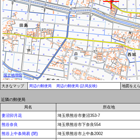
大きなマップ
周辺の郵便局
周辺の郵便局 (訪局反映)
地図をえ
近隣の郵便局
局名
所在地
妻沼卯月花
埼玉県熊谷市妻沼353-7
熊谷奈良
埼玉県熊谷市下奈良554
熊谷上中条簡易 (閉)
埼玉県熊谷市上中条2002