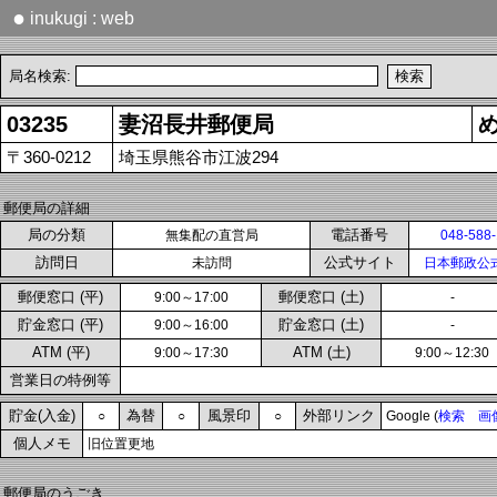
●
inukugi : web
局名検索:
03235
妻沼長井郵便局
〒360-0212
埼玉県熊谷市江波294
郵便局の詳細
局の分類
電話番号
無集配の直営局
048-588
訪問日
公式サイト
未訪問
日本郵政公
郵便窓口 (平)
郵便窓口 (土)
9:00～17:00
-
貯金窓口 (平)
貯金窓口 (土)
9:00～16:00
-
ATM (平)
ATM (土)
9:00～17:30
9:00～12:30
営業日の特例等
貯金(入金)
為替
風景印
外部リンク
○
○
○
Google (
検索
画
個人メモ
旧位置更地
郵便局のうごき