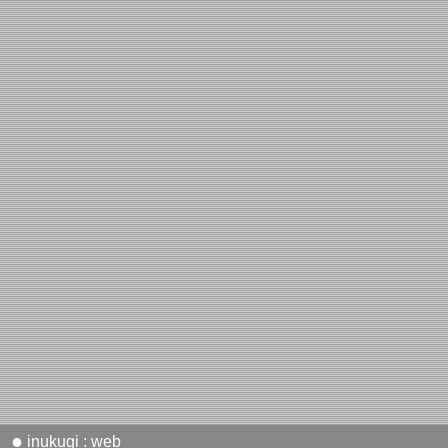
●
inukugi : web