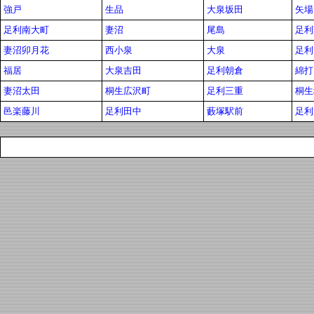
強戸
生品
大泉坂田
矢場
足利南大町
妻沼
尾島
足利
妻沼卯月花
西小泉
大泉
足利
福居
大泉吉田
足利朝倉
綿打
妻沼太田
桐生広沢町
足利三重
桐生
邑楽藤川
足利田中
藪塚駅前
足利