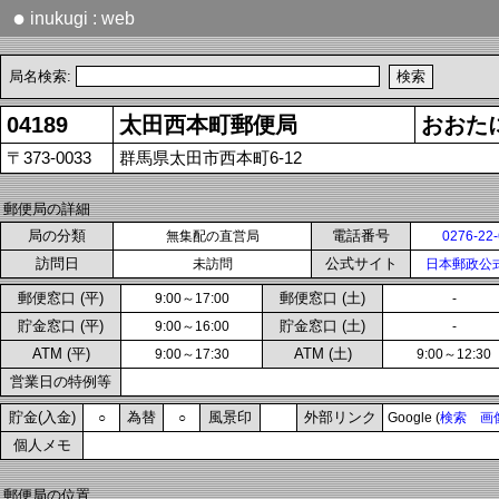
●
inukugi : web
局名検索:
04189
太田西本町郵便局
おおた
〒373-0033
群馬県太田市西本町6-12
郵便局の詳細
局の分類
電話番号
無集配の直営局
0276-22
訪問日
公式サイト
未訪問
日本郵政公
郵便窓口 (平)
郵便窓口 (土)
9:00～17:00
-
貯金窓口 (平)
貯金窓口 (土)
9:00～16:00
-
ATM (平)
ATM (土)
9:00～17:30
9:00～12:30
営業日の特例等
貯金(入金)
為替
風景印
外部リンク
○
○
Google (
検索
画
個人メモ
郵便局の位置