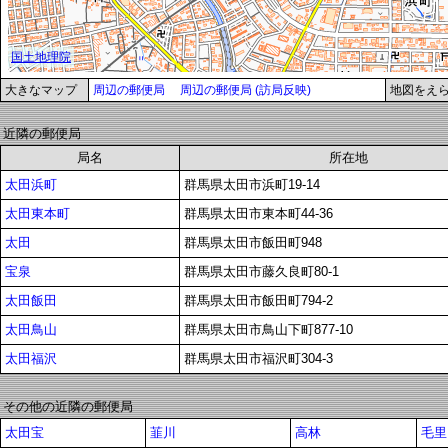
大きなマップ
周辺の郵便局
周辺の郵便局 (訪局反映)
地図をえ
近隣の郵便局
局名
所在地
太田浜町
群馬県太田市浜町19-14
太田東本町
群馬県太田市東本町44-36
太田
群馬県太田市飯田町948
宝泉
群馬県太田市藤久良町80-1
太田飯田
群馬県太田市飯田町794-2
太田鳥山
群馬県太田市鳥山下町877-10
太田福沢
群馬県太田市福沢町304-3
その他の近隣の郵便局
太田宝
韮川
高林
毛里