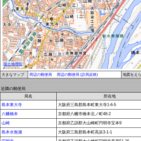
大きなマップ
周辺の郵便局
周辺の郵便局 (訪局反映)
地図をえ
近隣の郵便局
局名
所在地
島本東大寺
大阪府三島郡島本町東大寺1-6-5
八幡橋本
京都府八幡市橋本北ノ町48-2
山崎
京都府乙訓郡大山崎町円明寺宝本9
島本水無瀬
大阪府三島郡島本町高浜3-1-1