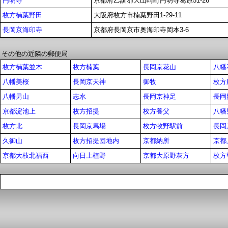
円明寺
京都府乙訓郡大山崎町円明寺葛原51-26
枚方楠葉野田
大阪府枚方市楠葉野田1-29-11
長岡京海印寺
京都府長岡京市奥海印寺岡本3-6
その他の近隣の郵便局
枚方楠葉並木
枚方楠葉
長岡京花山
八幡
八幡美桜
長岡京天神
御牧
枚方
八幡男山
志水
長岡京神足
長岡
京都淀池上
枚方招提
枚方養父
八幡
枚方北
長岡京馬場
枚方牧野駅前
長岡
久御山
枚方招提団地内
京都納所
京都
京都大枝北福西
向日上植野
京都大原野灰方
枚方