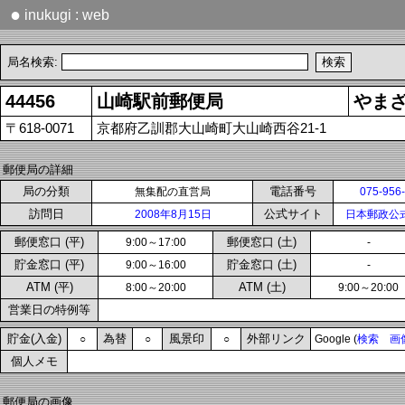
●
inukugi : web
局名検索:
44456
山崎駅前郵便局
やま
〒618-0071
京都府乙訓郡大山崎町大山崎西谷21-1
郵便局の詳細
局の分類
電話番号
無集配の直営局
075-956
訪問日
公式サイト
2008年8月15日
日本郵政公
郵便窓口 (平)
郵便窓口 (土)
9:00～17:00
-
貯金窓口 (平)
貯金窓口 (土)
9:00～16:00
-
ATM (平)
ATM (土)
8:00～20:00
9:00～20:00
営業日の特例等
貯金(入金)
為替
風景印
外部リンク
○
○
○
Google (
検索
画
個人メモ
郵便局の画像